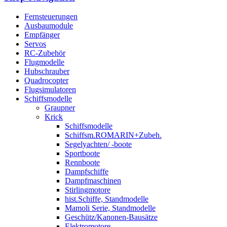
Fernsteuerungen
Ausbaumodule
Empfänger
Servos
RC-Zubehör
Flugmodelle
Hubschrauber
Quadrocopter
Flugsimulatoren
Schiffsmodelle
Graupner
Krick
Schiffsmodelle
Schiffsm.ROMARIN+Zubeh.
Segelyachten/ -boote
Sportboote
Rennboote
Dampfschiffe
Dampfmaschinen
Stirlingmotore
hist.Schiffe, Standmodelle
Mamoli Serie, Standmodelle
Geschütz/Kanonen-Bausätze
Elektromotore