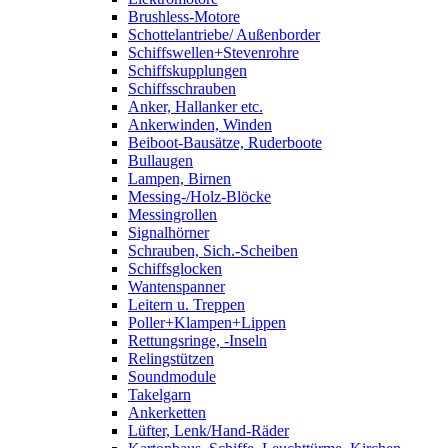
Brushless-Motore
Schottelantriebe/ Außenborder
Schiffswellen+Stevenrohre
Schiffskupplungen
Schiffsschrauben
Anker, Hallanker etc.
Ankerwinden, Winden
Beiboot-Bausätze, Ruderboote
Bullaugen
Lampen, Birnen
Messing-/Holz-Blöcke
Messingrollen
Signalhörner
Schrauben, Sich.-Scheiben
Schiffsglocken
Wantenspanner
Leitern u. Treppen
Poller+Klampen+Lippen
Rettungsringe, -Inseln
Relingstützen
Soundmodule
Takelgarn
Ankerketten
Lüfter, Lenk/Hand-Räder