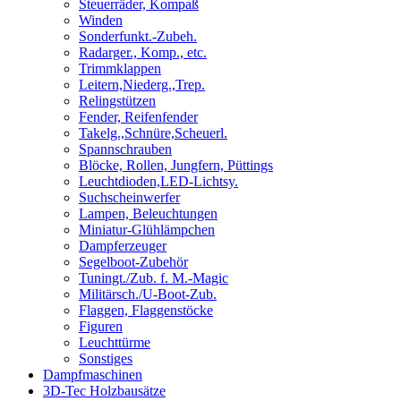
Steuerräder, Kompaß
Winden
Sonderfunkt.-Zubeh.
Radarger., Komp., etc.
Trimmklappen
Leitern,Niederg.,Trep.
Relingstützen
Fender, Reifenfender
Takelg.,Schnüre,Scheuerl.
Spannschrauben
Blöcke, Rollen, Jungfern, Püttings
Leuchtdioden,LED-Lichtsy.
Suchscheinwerfer
Lampen, Beleuchtungen
Miniatur-Glühlämpchen
Dampferzeuger
Segelboot-Zubehör
Tuningt./Zub. f. M.-Magic
Militärsch./U-Boot-Zub.
Flaggen, Flaggenstöcke
Figuren
Leuchttürme
Sonstiges
Dampfmaschinen
3D-Tec Holzbausätze