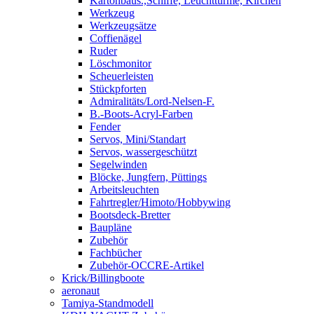
Kartonbaus.,Schiffe, Leuchttürme, Kirchen
Werkzeug
Werkzeugsätze
Coffienägel
Ruder
Löschmonitor
Scheuerleisten
Stückpforten
Admiralitäts/Lord-Nelsen-F.
B.-Boots-Acryl-Farben
Fender
Servos, Mini/Standart
Servos, wassergeschützt
Segelwinden
Blöcke, Jungfern, Püttings
Arbeitsleuchten
Fahrtregler/Himoto/Hobbywing
Bootsdeck-Bretter
Baupläne
Zubehör
Fachbücher
Zubehör-OCCRE-Artikel
Krick/Billingboote
aeronaut
Tamiya-Standmodell