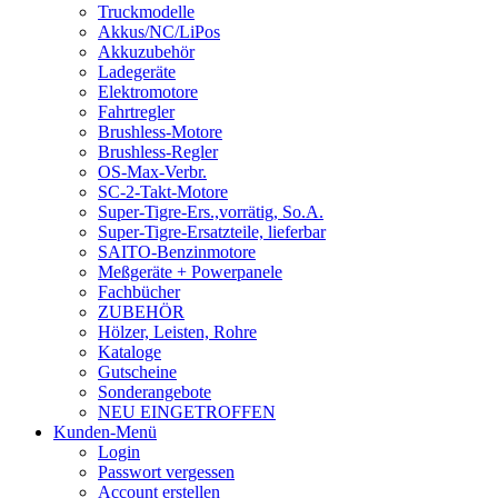
Truckmodelle
Akkus/NC/LiPos
Akkuzubehör
Ladegeräte
Elektromotore
Fahrtregler
Brushless-Motore
Brushless-Regler
OS-Max-Verbr.
SC-2-Takt-Motore
Super-Tigre-Ers.,vorrätig, So.A.
Super-Tigre-Ersatzteile, lieferbar
SAITO-Benzinmotore
Meßgeräte + Powerpanele
Fachbücher
ZUBEHÖR
Hölzer, Leisten, Rohre
Kataloge
Gutscheine
Sonderangebote
NEU EINGETROFFEN
Kunden-Menü
Login
Passwort vergessen
Account erstellen