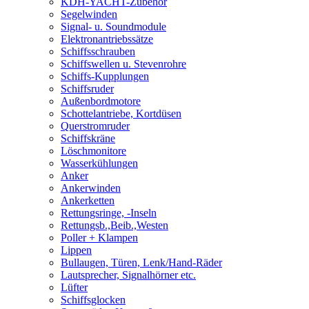
KDH-YACHT-Zubehör
Segelwinden
Signal- u. Soundmodule
Elektronantriebssätze
Schiffsschrauben
Schiffswellen u. Stevenrohre
Schiffs-Kupplungen
Schiffsruder
Außenbordmotore
Schottelantriebe, Kortdüsen
Querstromruder
Schiffskräne
Löschmonitore
Wasserkühlungen
Anker
Ankerwinden
Ankerketten
Rettungsringe, -Inseln
Rettungsb.,Beib.,Westen
Poller + Klampen
Lippen
Bullaugen, Türen, Lenk/Hand-Räder
Lautsprecher, Signalhörner etc.
Lüfter
Schiffsglocken