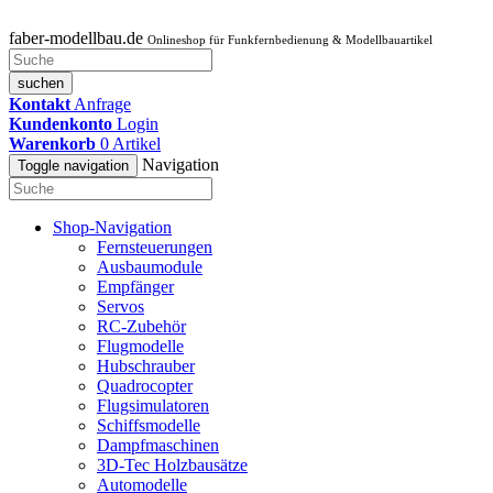
faber-modellbau.de
Onlineshop für Funkfernbedienung & Modellbauartikel
suchen
Kontakt
Anfrage
Kundenkonto
Login
Warenkorb
0
Artikel
Navigation
Toggle navigation
Shop-Navigation
Fernsteuerungen
Ausbaumodule
Empfänger
Servos
RC-Zubehör
Flugmodelle
Hubschrauber
Quadrocopter
Flugsimulatoren
Schiffsmodelle
Dampfmaschinen
3D-Tec Holzbausätze
Automodelle