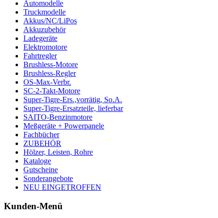
Automodelle
Truckmodelle
Akkus/NC/LiPos
Akkuzubehör
Ladegeräte
Elektromotore
Fahrtregler
Brushless-Motore
Brushless-Regler
OS-Max-Verbr.
SC-2-Takt-Motore
Super-Tigre-Ers.,vorrätig, So.A.
Super-Tigre-Ersatzteile, lieferbar
SAITO-Benzinmotore
Meßgeräte + Powerpanele
Fachbücher
ZUBEHÖR
Hölzer, Leisten, Rohre
Kataloge
Gutscheine
Sonderangebote
NEU EINGETROFFEN
Kunden-Menü