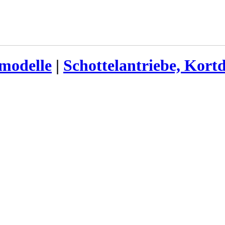
smodelle
|
Schottelantriebe, Kort