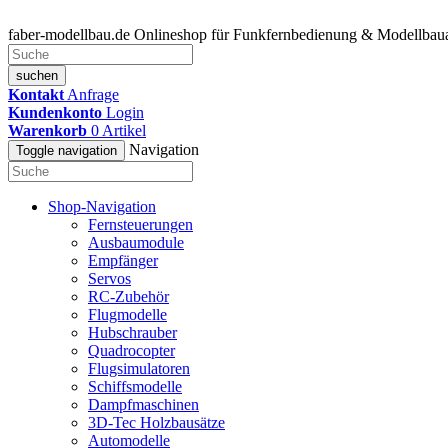
faber-modellbau.de
Onlineshop für Funkfernbedienung & Modellbaua
suchen
Kontakt
Anfrage
Kundenkonto
Login
Warenkorb
0
Artikel
Navigation
Toggle navigation
Shop-Navigation
Fernsteuerungen
Ausbaumodule
Empfänger
Servos
RC-Zubehör
Flugmodelle
Hubschrauber
Quadrocopter
Flugsimulatoren
Schiffsmodelle
Dampfmaschinen
3D-Tec Holzbausätze
Automodelle