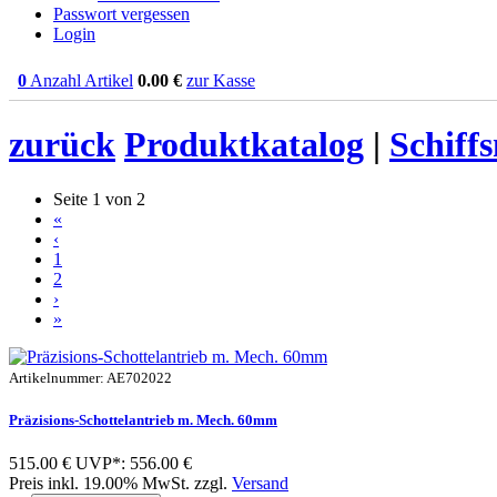
Passwort vergessen
Login
0
Anzahl Artikel
0.00
€
zur Kasse
zurück
Produktkatalog
|
Schiff
Seite 1 von 2
«
‹
1
2
›
»
Artikelnummer: AE702022
Präzisions-Schottelantrieb m. Mech. 60mm
515.00 €
UVP*: 556.00 €
Preis inkl. 19.00% MwSt. zzgl.
Versand