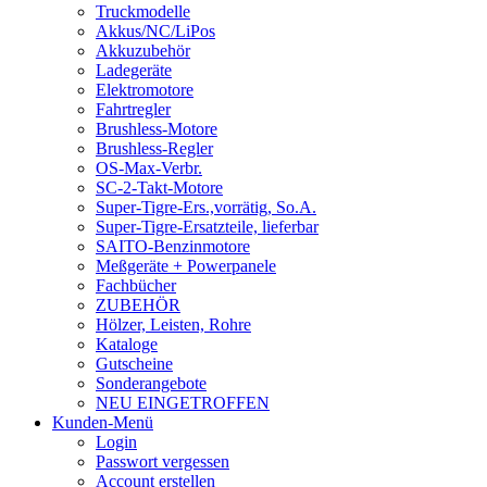
Truckmodelle
Akkus/NC/LiPos
Akkuzubehör
Ladegeräte
Elektromotore
Fahrtregler
Brushless-Motore
Brushless-Regler
OS-Max-Verbr.
SC-2-Takt-Motore
Super-Tigre-Ers.,vorrätig, So.A.
Super-Tigre-Ersatzteile, lieferbar
SAITO-Benzinmotore
Meßgeräte + Powerpanele
Fachbücher
ZUBEHÖR
Hölzer, Leisten, Rohre
Kataloge
Gutscheine
Sonderangebote
NEU EINGETROFFEN
Kunden-Menü
Login
Passwort vergessen
Account erstellen