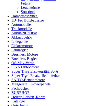
Figuren
Leuchttürme
Sonstiges
Dampfmaschinen
3D-Tec Holzbausätze
Automodelle
Truckmodelle
Akkus/NC/LiPos
Akkuzubehör
Ladegeräte
Elektromotore
Fahrtregler
Brushless-Motore
Brushless-Regler
OS-Max-Verbr.
SC-2-Takt-Motore
Super-Tigre-Ers.,vorrätig, So.A.
Super-Tigre-Ersatzteile, lieferbar
SAITO-Benzinmotore
Meßgeräte + Powerpanele
Fachbücher
ZUBEHÖR
Hölzer, Leisten, Rohre
Kataloge
Gutscheine