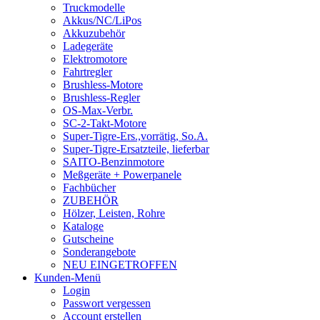
Truckmodelle
Akkus/NC/LiPos
Akkuzubehör
Ladegeräte
Elektromotore
Fahrtregler
Brushless-Motore
Brushless-Regler
OS-Max-Verbr.
SC-2-Takt-Motore
Super-Tigre-Ers.,vorrätig, So.A.
Super-Tigre-Ersatzteile, lieferbar
SAITO-Benzinmotore
Meßgeräte + Powerpanele
Fachbücher
ZUBEHÖR
Hölzer, Leisten, Rohre
Kataloge
Gutscheine
Sonderangebote
NEU EINGETROFFEN
Kunden-Menü
Login
Passwort vergessen
Account erstellen