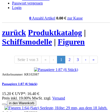
Passwort vergessen
Login
0
Anzahl Artikel
0.00
€
zur Kasse
zurück
Produktkatalog
|
Schiffsmodelle
|
Figuren
Seite 1 von 3
«
‹
1
2
3
›
»
Artikelnummer: KR102087
Passagiere 1:87 (6 Stück)
15.20 €
UVP*: 16.40 €
Preis inkl. 19.00% MwSt. zzgl.
Versand
in den Warenkorb