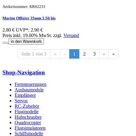
Artikelnummer: KR62231
Marine Offizier 35mm 1:56 bis
2.80 €
UVP*: 2.90 €
Preis inkl. 19.00% MwSt. zzgl.
Versand
in den Warenkorb
Seite 1 von 3
«
‹
1
2
3
›
»
Shop-Navigation
Fernsteuerungen
Ausbaumodule
Empfänger
Servos
RC-Zubehör
Flugmodelle
Hubschrauber
Quadrocopter
Flugsimulatoren
Schiffsmodelle