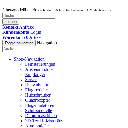
faber-modellbau.de
Onlineshop für Funkfernbedienung & Modellbauartikel
suchen
Kontakt
Anfrage
Kundenkonto
Login
Warenkorb
0
Artikel
Navigation
Toggle navigation
Shop-Navigation
Fernsteuerungen
Ausbaumodule
Empfänger
Servos
RC-Zubehör
Flugmodelle
Hubschrauber
Quadrocopter
Flugsimulatoren
Schiffsmodelle
Dampfmaschinen
3D-Tec Holzbausätze
Automodelle