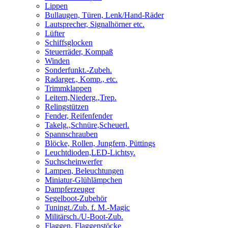
Lippen
Bullaugen, Türen, Lenk/Hand-Räder
Lautsprecher, Signalhörner etc.
Lüfter
Schiffsglocken
Steuerräder, Kompaß
Winden
Sonderfunkt.-Zubeh.
Radarger., Komp., etc.
Trimmklappen
Leitern,Niederg.,Trep.
Relingstützen
Fender, Reifenfender
Takelg.,Schnüre,Scheuerl.
Spannschrauben
Blöcke, Rollen, Jungfern, Püttings
Leuchtdioden,LED-Lichtsy.
Suchscheinwerfer
Lampen, Beleuchtungen
Miniatur-Glühlämpchen
Dampferzeuger
Segelboot-Zubehör
Tuningt./Zub. f. M.-Magic
Militärsch./U-Boot-Zub.
Flaggen, Flaggenstöcke