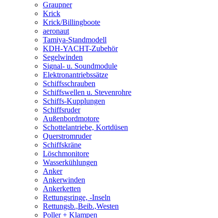
Graupner
Krick
Krick/Billingboote
aeronaut
Tamiya-Standmodell
KDH-YACHT-Zubehör
Segelwinden
Signal- u. Soundmodule
Elektronantriebssätze
Schiffsschrauben
Schiffswellen u. Stevenrohre
Schiffs-Kupplungen
Schiffsruder
Außenbordmotore
Schottelantriebe, Kortdüsen
Querstromruder
Schiffskräne
Löschmonitore
Wasserkühlungen
Anker
Ankerwinden
Ankerketten
Rettungsringe, -Inseln
Rettungsb.,Beib.,Westen
Poller + Klampen