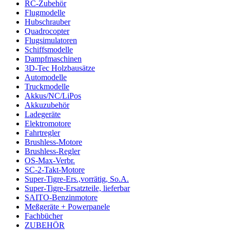
RC-Zubehör
Flugmodelle
Hubschrauber
Quadrocopter
Flugsimulatoren
Schiffsmodelle
Dampfmaschinen
3D-Tec Holzbausätze
Automodelle
Truckmodelle
Akkus/NC/LiPos
Akkuzubehör
Ladegeräte
Elektromotore
Fahrtregler
Brushless-Motore
Brushless-Regler
OS-Max-Verbr.
SC-2-Takt-Motore
Super-Tigre-Ers.,vorrätig, So.A.
Super-Tigre-Ersatzteile, lieferbar
SAITO-Benzinmotore
Meßgeräte + Powerpanele
Fachbücher
ZUBEHÖR