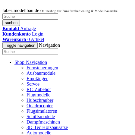
faber-modellbau.de
Onlineshop für Funkfernbedienung & Modellbauartikel
suchen
Kontakt
Anfrage
Kundenkonto
Login
Warenkorb
0
Artikel
Navigation
Toggle navigation
Shop-Navigation
Fernsteuerungen
Ausbaumodule
Empfänger
Servos
RC-Zubehör
Flugmodelle
Hubschrauber
Quadrocopter
Flugsimulatoren
Schiffsmodelle
Dampfmaschinen
3D-Tec Holzbausätze
Automodelle