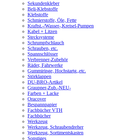
Sekundenkleber
Beli-Klebstoffe
Klebstoffe
Schmierstoffe, Öle, Fette
Kraftst.-/Wasser-,Kreisel-Pumpen
Kabel + Litzen
Stecksysteme
Schrumpfschlauch
Schrauben, etc.
Spannschlösser
Verbrenner-Zubehör
Räder, Fahrwerke
Gummiringe, Hochstartg.,etc.
Störklappen
DU-BRO-Artikel
Graupner-Zub.-NEU-
Farben + Lacke
Oracover
Bespannpapier
Fachbücher VTH
Fachbücher
Werkzeug
Werkzeug, Schraubendreher
Werkzeug, Sortimentskasten
Sonstiges