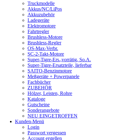
Truckmodelle
Akkus/NC/LiPos
Akkuzubehör
Ladegeräte
Elektromotore
Fahrtregler
Brushless-Motore
Brushless-Regler
OS-Max-Verbr.
SC-2-Takt-Motore
Super-Tigre-Ers.,vorrätig, So.A.
Super-Tigre-Ersatzteile, lieferbar
SAITO-Benzinmotore
Meßgeräte + Powerpanele
Fachbücher
ZUBEHÖR
Hölzer, Leisten, Rohre
Kataloge
Gutscheine
Sonderangebote
NEU EINGETROFFEN
Kunden-Menü
Login
Passwort vergessen
Account erstellen