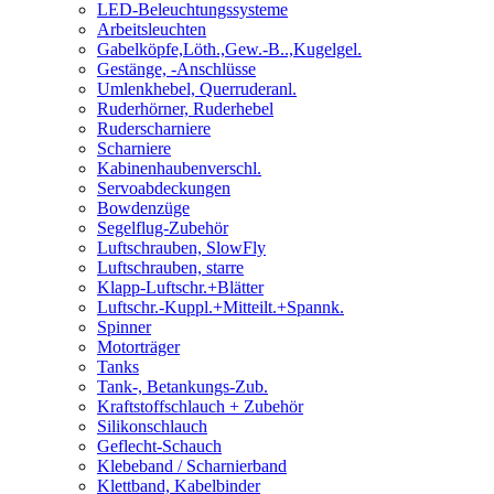
LED-Beleuchtungssysteme
Arbeitsleuchten
Gabelköpfe,Löth.,Gew.-B..,Kugelgel.
Gestänge, -Anschlüsse
Umlenkhebel, Querruderanl.
Ruderhörner, Ruderhebel
Ruderscharniere
Scharniere
Kabinenhaubenverschl.
Servoabdeckungen
Bowdenzüge
Segelflug-Zubehör
Luftschrauben, SlowFly
Luftschrauben, starre
Klapp-Luftschr.+Blätter
Luftschr.-Kuppl.+Mitteilt.+Spannk.
Spinner
Motorträger
Tanks
Tank-, Betankungs-Zub.
Kraftstoffschlauch + Zubehör
Silikonschlauch
Geflecht-Schauch
Klebeband / Scharnierband
Klettband, Kabelbinder