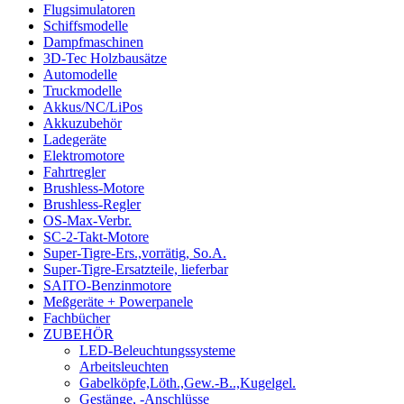
Flugsimulatoren
Schiffsmodelle
Dampfmaschinen
3D-Tec Holzbausätze
Automodelle
Truckmodelle
Akkus/NC/LiPos
Akkuzubehör
Ladegeräte
Elektromotore
Fahrtregler
Brushless-Motore
Brushless-Regler
OS-Max-Verbr.
SC-2-Takt-Motore
Super-Tigre-Ers.,vorrätig, So.A.
Super-Tigre-Ersatzteile, lieferbar
SAITO-Benzinmotore
Meßgeräte + Powerpanele
Fachbücher
ZUBEHÖR
LED-Beleuchtungssysteme
Arbeitsleuchten
Gabelköpfe,Löth.,Gew.-B..,Kugelgel.
Gestänge, -Anschlüsse