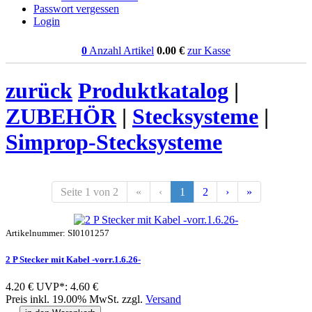
Passwort vergessen
Login
0
Anzahl Artikel
0.00
€
zur Kasse
zurück
Produktkatalog
|
ZUBEHÖR
|
Stecksysteme
|
Simprop-Stecksysteme
Seite 1 von 2
«
‹
1
2
›
»
Artikelnummer: SI0101257
2 P Stecker mit Kabel -vorr.1.6.26-
4.20 €
UVP*: 4.60 €
Preis inkl. 19.00% MwSt. zzgl.
Versand