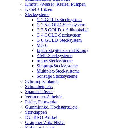
Kraftst.-/Wasser-,Kreisel-Pumpen
Kabel + Litzen
Stecksysteme
G 2-GOLD-Stecksystem
G 3,5-GOLD-Stecksystem
G 3,5 GOLD + Silikonkabel
G 4 GOLD-Stecksystem
G 6-GOLD-Stecksystem
MG 6
Japan-St.(Stecker mit Klipp)
AMP-Stecksysteme
robbe-Stecksysteme
Simprop-Stecksysteme
Multiplex-Stecksysteme
Sonstige Stecksysteme
Schrumpfschlauch
Schrauben, etc.
Spannschlösser
Verbrenner-Zubehör
Räder, Fahrwerke
Gummiringe, Hochstartg.,etc.
Störklappen
DU-BRO-Artikel
Graupner-Zub.-NEU-
Farben + Lacke