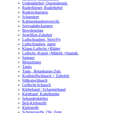
Umlenkhebel, Querruderanl.
Ruderhörner, Ruderhebel
Ruderscharniere
Scharniere
Kabinenhaubenverschl.
Servoabdeckungen
Bowdenzüge
Segelflug-Zubehör
Luftschrauben, SlowFly
Luftschrauben, starre
Klapp-Luftschr.+Blätter
Luftschr.-Kuppl.+Mitteilt.+Spannk.
Spinner
Motorträger
Tanks
Tank-, Betankungs-Zub.
Kraftstoffschlauch + Zubehör
Silikonschlauch
Geflecht-Schauch
Klebeband / Scharnierband
Klettband, Kabelbinder
Sekundenkleber
Beli-Klebstoffe
Klebstoffe
Schmierstoffe, Öle, Fette