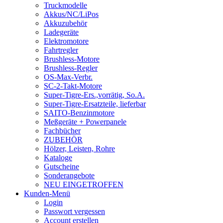
Truckmodelle
Akkus/NC/LiPos
Akkuzubehör
Ladegeräte
Elektromotore
Fahrtregler
Brushless-Motore
Brushless-Regler
OS-Max-Verbr.
SC-2-Takt-Motore
Super-Tigre-Ers.,vorrätig, So.A.
Super-Tigre-Ersatzteile, lieferbar
SAITO-Benzinmotore
Meßgeräte + Powerpanele
Fachbücher
ZUBEHÖR
Hölzer, Leisten, Rohre
Kataloge
Gutscheine
Sonderangebote
NEU EINGETROFFEN
Kunden-Menü
Login
Passwort vergessen
Account erstellen