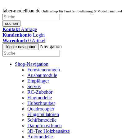
faber-modellbau.de
Onlineshop für Funkfernbedienung & Modellbauartikel
suchen
Kontakt
Anfrage
Kundenkonto
Login
Warenkorb
0
Artikel
Navigation
Toggle navigation
Shop-Navigation
Fernsteuerungen
Ausbaumodule
Empfänger
Servos
RC-Zubehör
Flugmodelle
Hubschrauber
Quadrocopter
Flugsimulatoren
Schiffsmodelle
Dampfmaschinen
3D-Tec Holzbausätze
Automodelle