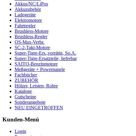
Akkus/NC/LiPos
Akkuzubehör
Ladegeräte
Elektromotore
Fahrtregler
Brushless-Motore
Brushless-Regler
OS-Max-Verbr.
SC-2-Takt-Motore
Super-Tigre-Ers.,vorrätig, So.A.
Super-Tigre-Ersatzteile, lieferbar
SAITO-Benzinmotore
Meßgeräte + Powerpanele
Fachbücher
ZUBEHÖR
Hölzer, Leisten, Rohre
Kataloge
Gutscheine
Sonderangebote
NEU EINGETROFFEN
Kunden-Menü
Login