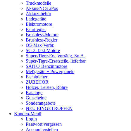
Truckmodelle
Akkus/NC/LiPos
Akkuzubehör
Ladegeräte
Elektromotore
Fahrtregler
Brushless-Motore
Brushless-Regler
OS-Max-Verbr.
SC-2-Takt-Motore
Super-Tigre-Ers.,vorrätig, So.A.
Super-Tigre-Ersatzteile, lieferbar
SAITO-Benzinmotore
Meßgeräte + Powerpanele
Fachbücher
ZUBEHÖR
Hölzer, Leisten, Rohre
Kataloge
Gutscheine
Sonderangebote
NEU EINGETROFFEN
Kunden-Menü
Login
Passwort vergessen
Account erstellen