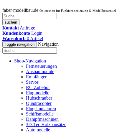
faber-modellbau.de
Onlineshop für Funkfernbedienung & Modellbauartikel
suchen
Kontakt
Anfrage
Kundenkonto
Login
Warenkorb
0
Artikel
Navigation
Toggle navigation
Shop-Navigation
Fernsteuerungen
Ausbaumodule
Empfänger
Servos
RC-Zubehör
Flugmodelle
Hubschrauber
Quadrocopter
Flugsimulatoren
Schiffsmodelle
Dampfmaschinen
3D-Tec Holzbausätze
Automodelle