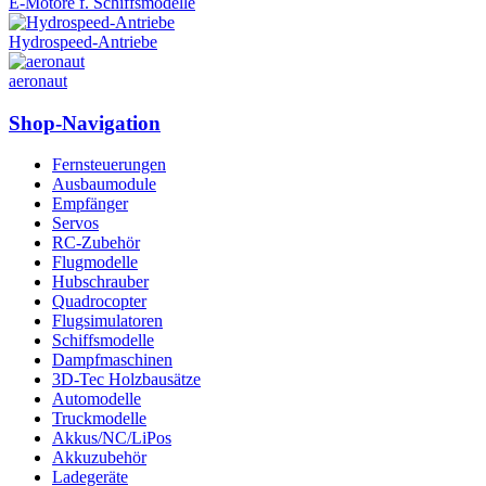
E-Motore f. Schiffsmodelle
Hydrospeed-Antriebe
aeronaut
Shop-Navigation
Fernsteuerungen
Ausbaumodule
Empfänger
Servos
RC-Zubehör
Flugmodelle
Hubschrauber
Quadrocopter
Flugsimulatoren
Schiffsmodelle
Dampfmaschinen
3D-Tec Holzbausätze
Automodelle
Truckmodelle
Akkus/NC/LiPos
Akkuzubehör
Ladegeräte