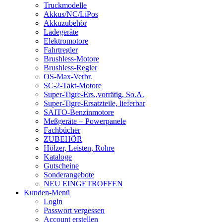
Truckmodelle
Akkus/NC/LiPos
Akkuzubehör
Ladegeräte
Elektromotore
Fahrtregler
Brushless-Motore
Brushless-Regler
OS-Max-Verbr.
SC-2-Takt-Motore
Super-Tigre-Ers.,vorrätig, So.A.
Super-Tigre-Ersatzteile, lieferbar
SAITO-Benzinmotore
Meßgeräte + Powerpanele
Fachbücher
ZUBEHÖR
Hölzer, Leisten, Rohre
Kataloge
Gutscheine
Sonderangebote
NEU EINGETROFFEN
Kunden-Menü
Login
Passwort vergessen
Account erstellen