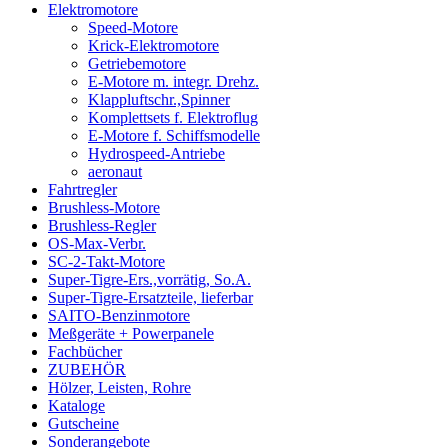
Elektromotore
Speed-Motore
Krick-Elektromotore
Getriebemotore
E-Motore m. integr. Drehz.
Klappluftschr.,Spinner
Komplettsets f. Elektroflug
E-Motore f. Schiffsmodelle
Hydrospeed-Antriebe
aeronaut
Fahrtregler
Brushless-Motore
Brushless-Regler
OS-Max-Verbr.
SC-2-Takt-Motore
Super-Tigre-Ers.,vorrätig, So.A.
Super-Tigre-Ersatzteile, lieferbar
SAITO-Benzinmotore
Meßgeräte + Powerpanele
Fachbücher
ZUBEHÖR
Hölzer, Leisten, Rohre
Kataloge
Gutscheine
Sonderangebote