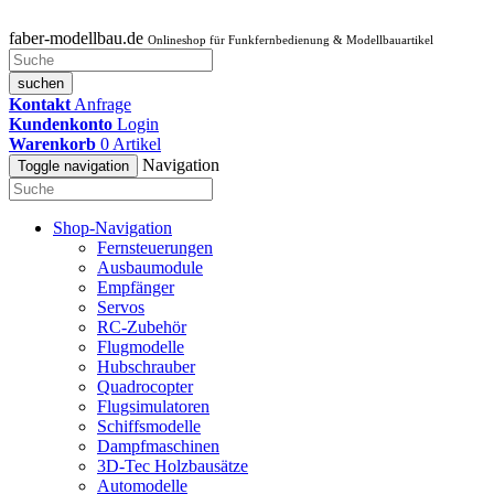
faber-modellbau.de
Onlineshop für Funkfernbedienung & Modellbauartikel
suchen
Kontakt
Anfrage
Kundenkonto
Login
Warenkorb
0
Artikel
Navigation
Toggle navigation
Shop-Navigation
Fernsteuerungen
Ausbaumodule
Empfänger
Servos
RC-Zubehör
Flugmodelle
Hubschrauber
Quadrocopter
Flugsimulatoren
Schiffsmodelle
Dampfmaschinen
3D-Tec Holzbausätze
Automodelle