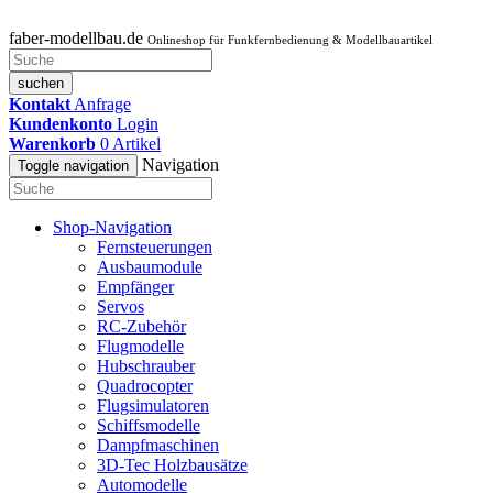
faber-modellbau.de
Onlineshop für Funkfernbedienung & Modellbauartikel
suchen
Kontakt
Anfrage
Kundenkonto
Login
Warenkorb
0
Artikel
Navigation
Toggle navigation
Shop-Navigation
Fernsteuerungen
Ausbaumodule
Empfänger
Servos
RC-Zubehör
Flugmodelle
Hubschrauber
Quadrocopter
Flugsimulatoren
Schiffsmodelle
Dampfmaschinen
3D-Tec Holzbausätze
Automodelle