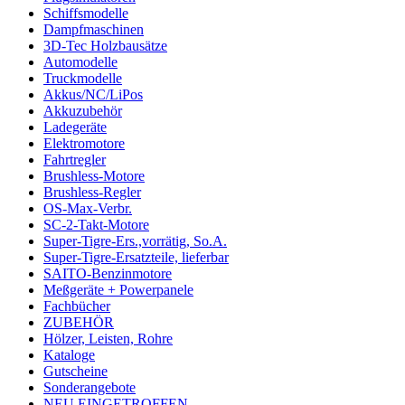
Schiffsmodelle
Dampfmaschinen
3D-Tec Holzbausätze
Automodelle
Truckmodelle
Akkus/NC/LiPos
Akkuzubehör
Ladegeräte
Elektromotore
Fahrtregler
Brushless-Motore
Brushless-Regler
OS-Max-Verbr.
SC-2-Takt-Motore
Super-Tigre-Ers.,vorrätig, So.A.
Super-Tigre-Ersatzteile, lieferbar
SAITO-Benzinmotore
Meßgeräte + Powerpanele
Fachbücher
ZUBEHÖR
Hölzer, Leisten, Rohre
Kataloge
Gutscheine
Sonderangebote
NEU EINGETROFFEN