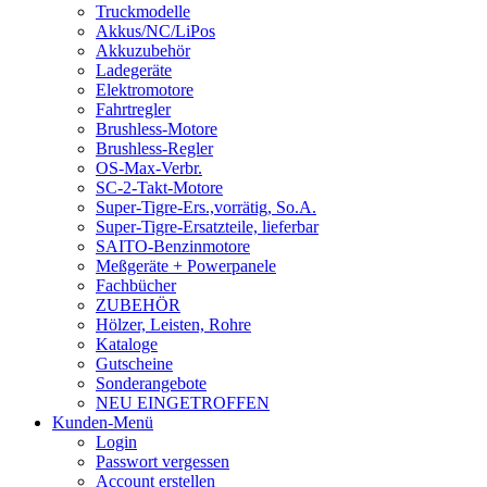
Truckmodelle
Akkus/NC/LiPos
Akkuzubehör
Ladegeräte
Elektromotore
Fahrtregler
Brushless-Motore
Brushless-Regler
OS-Max-Verbr.
SC-2-Takt-Motore
Super-Tigre-Ers.,vorrätig, So.A.
Super-Tigre-Ersatzteile, lieferbar
SAITO-Benzinmotore
Meßgeräte + Powerpanele
Fachbücher
ZUBEHÖR
Hölzer, Leisten, Rohre
Kataloge
Gutscheine
Sonderangebote
NEU EINGETROFFEN
Kunden-Menü
Login
Passwort vergessen
Account erstellen