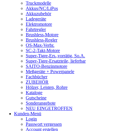
Truckmodelle
Akkus/NC/LiPos
Akkuzubehör
Ladegeräte
Elektromotore
Fahrtregler
Brushless-Motore
Brushless-Regler
OS-Max-Verbr.
SC-2-Takt-Motore
Super-Tigre-Ers.,vorrätig, So.A.
Super-Tigre-Ersatzteile, lieferbar
SAITO-Benzinmotore
Meßgeräte + Powerpanele
Fachbücher
ZUBEHÖR
Hölzer, Leisten, Rohre
Kataloge
Gutscheine
Sonderangebote
NEU EINGETROFFEN
Kunden-Menü
Login
Passwort vergessen
Account erstellen