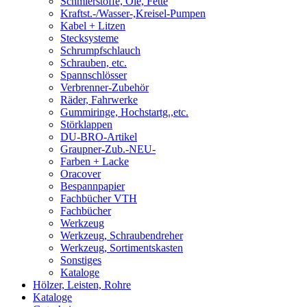
Schmierstoffe, Öle, Fette
Kraftst.-/Wasser-,Kreisel-Pumpen
Kabel + Litzen
Stecksysteme
Schrumpfschlauch
Schrauben, etc.
Spannschlösser
Verbrenner-Zubehör
Räder, Fahrwerke
Gummiringe, Hochstartg.,etc.
Störklappen
DU-BRO-Artikel
Graupner-Zub.-NEU-
Farben + Lacke
Oracover
Bespannpapier
Fachbücher VTH
Fachbücher
Werkzeug
Werkzeug, Schraubendreher
Werkzeug, Sortimentskasten
Sonstiges
Kataloge
Hölzer, Leisten, Rohre
Kataloge