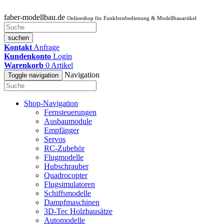
faber-modellbau.de
Onlineshop für Funkfernbedienung & Modellbauartikel
suchen
Kontakt
Anfrage
Kundenkonto
Login
Warenkorb
0
Artikel
Navigation
Toggle navigation
Shop-Navigation
Fernsteuerungen
Ausbaumodule
Empfänger
Servos
RC-Zubehör
Flugmodelle
Hubschrauber
Quadrocopter
Flugsimulatoren
Schiffsmodelle
Dampfmaschinen
3D-Tec Holzbausätze
Automodelle