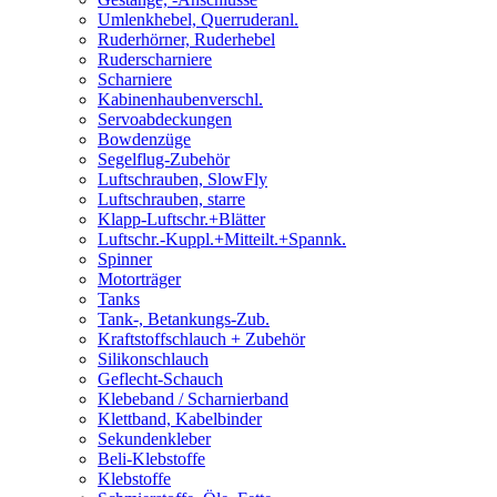
Umlenkhebel, Querruderanl.
Ruderhörner, Ruderhebel
Ruderscharniere
Scharniere
Kabinenhaubenverschl.
Servoabdeckungen
Bowdenzüge
Segelflug-Zubehör
Luftschrauben, SlowFly
Luftschrauben, starre
Klapp-Luftschr.+Blätter
Luftschr.-Kuppl.+Mitteilt.+Spannk.
Spinner
Motorträger
Tanks
Tank-, Betankungs-Zub.
Kraftstoffschlauch + Zubehör
Silikonschlauch
Geflecht-Schauch
Klebeband / Scharnierband
Klettband, Kabelbinder
Sekundenkleber
Beli-Klebstoffe
Klebstoffe