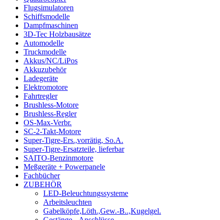
Flugsimulatoren
Schiffsmodelle
Dampfmaschinen
3D-Tec Holzbausätze
Automodelle
Truckmodelle
Akkus/NC/LiPos
Akkuzubehör
Ladegeräte
Elektromotore
Fahrtregler
Brushless-Motore
Brushless-Regler
OS-Max-Verbr.
SC-2-Takt-Motore
Super-Tigre-Ers.,vorrätig, So.A.
Super-Tigre-Ersatzteile, lieferbar
SAITO-Benzinmotore
Meßgeräte + Powerpanele
Fachbücher
ZUBEHÖR
LED-Beleuchtungssysteme
Arbeitsleuchten
Gabelköpfe,Löth.,Gew.-B..,Kugelgel.
Gestänge, -Anschlüsse