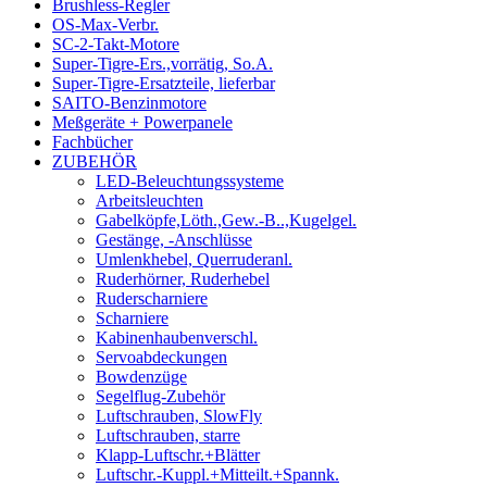
Brushless-Regler
OS-Max-Verbr.
SC-2-Takt-Motore
Super-Tigre-Ers.,vorrätig, So.A.
Super-Tigre-Ersatzteile, lieferbar
SAITO-Benzinmotore
Meßgeräte + Powerpanele
Fachbücher
ZUBEHÖR
LED-Beleuchtungssysteme
Arbeitsleuchten
Gabelköpfe,Löth.,Gew.-B..,Kugelgel.
Gestänge, -Anschlüsse
Umlenkhebel, Querruderanl.
Ruderhörner, Ruderhebel
Ruderscharniere
Scharniere
Kabinenhaubenverschl.
Servoabdeckungen
Bowdenzüge
Segelflug-Zubehör
Luftschrauben, SlowFly
Luftschrauben, starre
Klapp-Luftschr.+Blätter
Luftschr.-Kuppl.+Mitteilt.+Spannk.