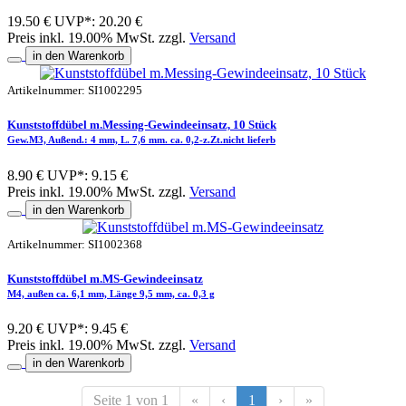
19.50 €
UVP*: 20.20 €
Preis inkl. 19.00% MwSt. zzgl.
Versand
in den Warenkorb
Artikelnummer: SI1002295
Kunststoffdübel m.Messing-Gewindeeinsatz, 10 Stück
Gew.M3, Außend.: 4 mm, L. 7,6 mm. ca. 0,2-z.Zt.nicht lieferb
8.90 €
UVP*: 9.15 €
Preis inkl. 19.00% MwSt. zzgl.
Versand
in den Warenkorb
Artikelnummer: SI1002368
Kunststoffdübel m.MS-Gewindeeinsatz
M4, außen ca. 6,1 mm, Länge 9,5 mm, ca. 0,3 g
9.20 €
UVP*: 9.45 €
Preis inkl. 19.00% MwSt. zzgl.
Versand
in den Warenkorb
Seite 1 von 1
«
‹
1
›
»