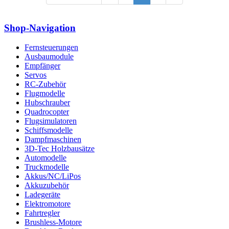
Shop-Navigation
Fernsteuerungen
Ausbaumodule
Empfänger
Servos
RC-Zubehör
Flugmodelle
Hubschrauber
Quadrocopter
Flugsimulatoren
Schiffsmodelle
Dampfmaschinen
3D-Tec Holzbausätze
Automodelle
Truckmodelle
Akkus/NC/LiPos
Akkuzubehör
Ladegeräte
Elektromotore
Fahrtregler
Brushless-Motore