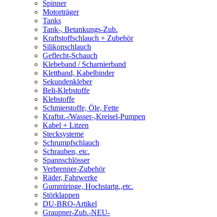
Spinner
Motorträger
Tanks
Tank-, Betankungs-Zub.
Kraftstoffschlauch + Zubehör
Silikonschlauch
Geflecht-Schauch
Klebeband / Scharnierband
Klettband, Kabelbinder
Sekundenkleber
Beli-Klebstoffe
Klebstoffe
Schmierstoffe, Öle, Fette
Kraftst.-/Wasser-,Kreisel-Pumpen
Kabel + Litzen
Stecksysteme
Schrumpfschlauch
Schrauben, etc.
Spannschlösser
Verbrenner-Zubehör
Räder, Fahrwerke
Gummiringe, Hochstartg.,etc.
Störklappen
DU-BRO-Artikel
Graupner-Zub.-NEU-