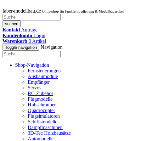
faber-modellbau.de
Onlineshop für Funkfernbedienung & Modellbauartikel
suchen
Kontakt
Anfrage
Kundenkonto
Login
Warenkorb
0
Artikel
Navigation
Toggle navigation
Shop-Navigation
Fernsteuerungen
Ausbaumodule
Empfänger
Servos
RC-Zubehör
Flugmodelle
Hubschrauber
Quadrocopter
Flugsimulatoren
Schiffsmodelle
Dampfmaschinen
3D-Tec Holzbausätze
Automodelle