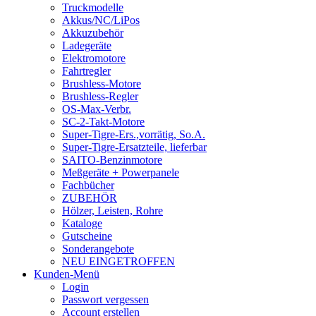
Truckmodelle
Akkus/NC/LiPos
Akkuzubehör
Ladegeräte
Elektromotore
Fahrtregler
Brushless-Motore
Brushless-Regler
OS-Max-Verbr.
SC-2-Takt-Motore
Super-Tigre-Ers.,vorrätig, So.A.
Super-Tigre-Ersatzteile, lieferbar
SAITO-Benzinmotore
Meßgeräte + Powerpanele
Fachbücher
ZUBEHÖR
Hölzer, Leisten, Rohre
Kataloge
Gutscheine
Sonderangebote
NEU EINGETROFFEN
Kunden-Menü
Login
Passwort vergessen
Account erstellen