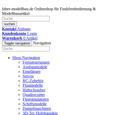
faber-modellbau.de
Onlineshop für Funkfernbedienung &
Modellbauartikel
suchen
Kontakt
Anfrage
Kundenkonto
Login
Warenkorb
0
Artikel
Navigation
Toggle navigation
Shop-Navigation
Fernsteuerungen
Ausbaumodule
Empfänger
Servos
RC-Zubehör
Flugmodelle
Hubschrauber
Quadrocopter
Flugsimulatoren
Schiffsmodelle
Dampfmaschinen
3D-Tec Holzbausätze