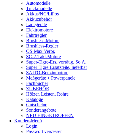
Automodelle
Truckmodelle
Akkus/NC/LiPos
Akkuzubehör
Ladegeräte
Elektromotore
Fahrtregler
Brushless-Motore
Brushless-Regler
OS-Max-Verbr.
SC-2-Takt-Motore
Super-Tigre-Ers.,vorrätig, So.A.
Super-Tigre-Ersatzteile, lieferbar
SAITO-Benzinmotore
Meßgeräte + Powerpanele
Fachbücher
ZUBEHÖR
Hölzer, Leisten, Rohre
Kataloge
Gutscheine
Sonderangebote
NEU EINGETROFFEN
Kunden-Menü
Login
Passwort vergessen