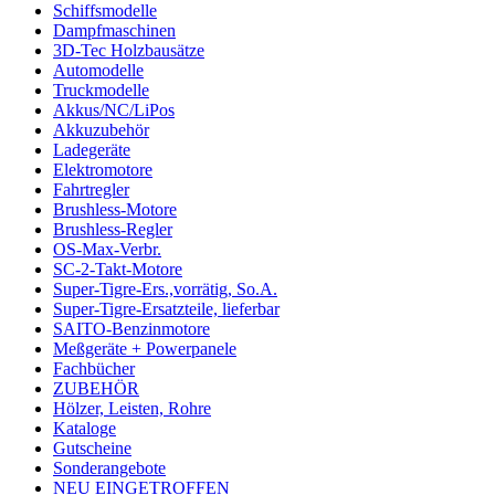
Schiffsmodelle
Dampfmaschinen
3D-Tec Holzbausätze
Automodelle
Truckmodelle
Akkus/NC/LiPos
Akkuzubehör
Ladegeräte
Elektromotore
Fahrtregler
Brushless-Motore
Brushless-Regler
OS-Max-Verbr.
SC-2-Takt-Motore
Super-Tigre-Ers.,vorrätig, So.A.
Super-Tigre-Ersatzteile, lieferbar
SAITO-Benzinmotore
Meßgeräte + Powerpanele
Fachbücher
ZUBEHÖR
Hölzer, Leisten, Rohre
Kataloge
Gutscheine
Sonderangebote
NEU EINGETROFFEN