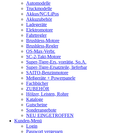
Automodelle
Truckmodelle
Akkus/NC/LiPos
Akkuzubehör
Ladegeräte
Elektromotore
Fahrtregler
Brushless-Motore
Brushless-Regler
OS-Max-Verbr.
SC-2-Takt-Motore
Super-Tigre-Ers.,vorrätig, So.A.
Super-Tigre-Ersatzteile, lieferbar
SAITO-Benzinmotore
Meßgeräte + Powerpanele
Fachbücher
ZUBEHÖR
Hölzer, Leisten, Rohre
Kataloge
Gutscheine
Sonderangebote
NEU EINGETROFFEN
Kunden-Menü
Login
Passwort vergessen