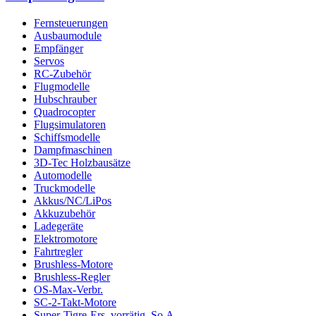
Fernsteuerungen
Ausbaumodule
Empfänger
Servos
RC-Zubehör
Flugmodelle
Hubschrauber
Quadrocopter
Flugsimulatoren
Schiffsmodelle
Dampfmaschinen
3D-Tec Holzbausätze
Automodelle
Truckmodelle
Akkus/NC/LiPos
Akkuzubehör
Ladegeräte
Elektromotore
Fahrtregler
Brushless-Motore
Brushless-Regler
OS-Max-Verbr.
SC-2-Takt-Motore
Super-Tigre-Ers.,vorrätig, So.A.