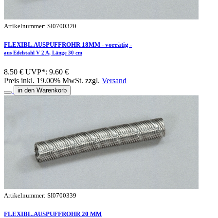
Artikelnummer: SI0700320
FLEXIBL.AUSPUFFROHR 18MM - vorrätig -
aus Edelstahl V 2 A, Länge 30 cm
8.50 €
UVP*: 9.60 €
Preis inkl. 19.00% MwSt. zzgl.
Versand
in den Warenkorb
Artikelnummer: SI0700339
FLEXIBL.AUSPUFFROHR 20 MM