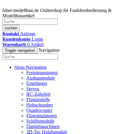
faber-modellbau.de
Onlineshop für Funkfernbedienung &
Modellbauartikel
suchen
Kontakt
Anfrage
Kundenkonto
Login
Warenkorb
0
Artikel
Navigation
Toggle navigation
Shop-Navigation
Fernsteuerungen
Ausbaumodule
Empfänger
Servos
RC-Zubehör
Flugmodelle
Hubschrauber
Quadrocopter
Flugsimulatoren
Schiffsmodelle
Dampfmaschinen
3D-Tec Holzbausätze