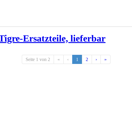
igre-Ersatzteile, lieferbar
Seite 1 von 2
«
‹
1
2
›
»