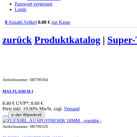
Passwort vergessen
Login
0
Anzahl Artikel
0.00
€
zur Kasse
zurück
Produktkatalog
|
Super-T
Artikelnummer: SI0700304
MAX FLASH M 3
8.40 €
UVP*: 8.60 €
Preis inkl. 19.00% MwSt. zzgl.
Versand
in den Warenkorb
Artikelnummer: SI0700320