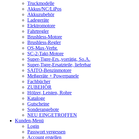
Truckmodelle
Akkus/NC/LiPos
Akkuzubehör
Ladegeräte
Elektromotore
Fahrtregler
Brushless-Motore
Brushless-Regler
OS-Max-Verbr.
SC-2-Takt-Motore
Super-Tigre-Ers.,vorrätig, So.A.
Super-Tigre-Ersatzteile, lieferbar
SAITO-Benzinmotore
Meßgeräte + Powerpanele
Fachbücher
ZUBEHÖR
Hölzer, Leisten, Rohre
Kataloge
Gutscheine
Sonderangebote
NEU EINGETROFFEN
Kunden-Menü
Login
Passwort vergessen
Account erstellen