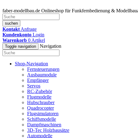
faber-modellbau.de
Onlineshop für Funkfernbedienung & Modellbaua
suchen
Kontakt
Anfrage
Kundenkonto
Login
Warenkorb
0
Artikel
Navigation
Toggle navigation
Shop-Navigation
Fernsteuerungen
Ausbaumodule
Empfänger
Servos
RC-Zubehör
Flugmodelle
Hubschrauber
Quadrocopter
Flugsimulatoren
Schiffsmodelle
Dampfmaschinen
3D-Tec Holzbausätze
Automodelle