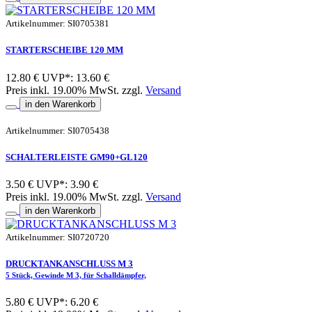
Artikelnummer: SI0705381
STARTERSCHEIBE 120 MM
12.80 €
UVP*: 13.60 €
Preis inkl. 19.00% MwSt. zzgl.
Versand
in den Warenkorb
Artikelnummer: SI0705438
SCHALTERLEISTE GM90+GL120
3.50 €
UVP*: 3.90 €
Preis inkl. 19.00% MwSt. zzgl.
Versand
in den Warenkorb
Artikelnummer: SI0720720
DRUCKTANKANSCHLUSS M 3
5 Stück, Gewinde M 3, für Schalldämpfer,
5.80 €
UVP*: 6.20 €