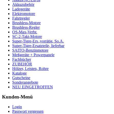
Akkuzubehör
Ladegeräte
Elektromotore
Fahrtregler
Brushless-Motore
Brushless-Regler
OS-Max-Verbr.
SC-2-Takt-Motore
Super-Tigre-Ers.,vorrätig, So.A.
Super-Tigre-Ersatzteile, lieferbar
SAITO-Benzinmotore
Meßgeräte + Powerpanele
Fachbücher
ZUBEHÖR
Hölzer, Leisten, Rohre
Kataloge
Gutscheine
Sonderangebote
NEU EINGETROFFEN
Kunden-Menü
Login
Passwort vergessen