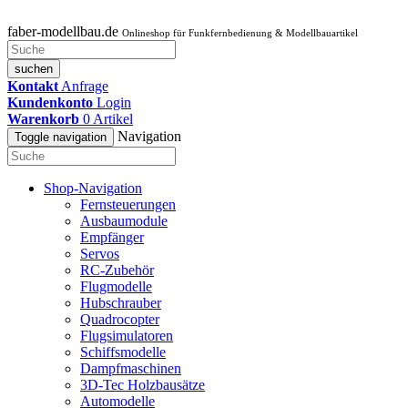
faber-modellbau.de
Onlineshop für Funkfernbedienung & Modellbauartikel
suchen
Kontakt
Anfrage
Kundenkonto
Login
Warenkorb
0
Artikel
Navigation
Toggle navigation
Shop-Navigation
Fernsteuerungen
Ausbaumodule
Empfänger
Servos
RC-Zubehör
Flugmodelle
Hubschrauber
Quadrocopter
Flugsimulatoren
Schiffsmodelle
Dampfmaschinen
3D-Tec Holzbausätze
Automodelle