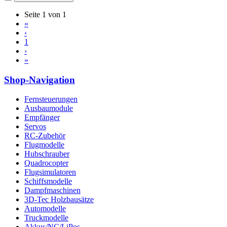
Seite 1 von 1
«
‹
1
›
»
Shop-Navigation
Fernsteuerungen
Ausbaumodule
Empfänger
Servos
RC-Zubehör
Flugmodelle
Hubschrauber
Quadrocopter
Flugsimulatoren
Schiffsmodelle
Dampfmaschinen
3D-Tec Holzbausätze
Automodelle
Truckmodelle
Akkus/NC/LiPos