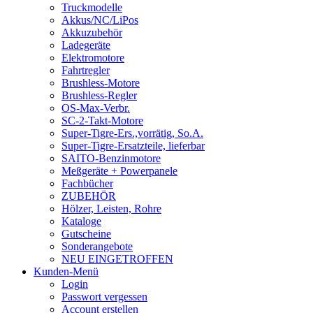
Truckmodelle
Akkus/NC/LiPos
Akkuzubehör
Ladegeräte
Elektromotore
Fahrtregler
Brushless-Motore
Brushless-Regler
OS-Max-Verbr.
SC-2-Takt-Motore
Super-Tigre-Ers.,vorrätig, So.A.
Super-Tigre-Ersatzteile, lieferbar
SAITO-Benzinmotore
Meßgeräte + Powerpanele
Fachbücher
ZUBEHÖR
Hölzer, Leisten, Rohre
Kataloge
Gutscheine
Sonderangebote
NEU EINGETROFFEN
Kunden-Menü
Login
Passwort vergessen
Account erstellen