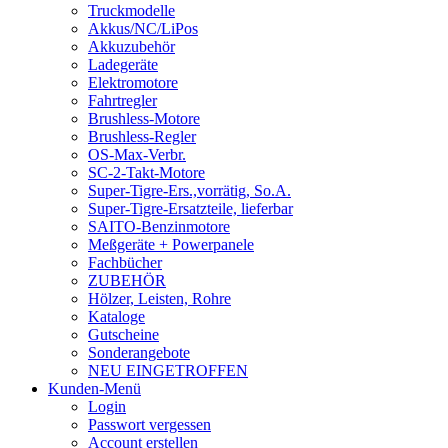
Truckmodelle
Akkus/NC/LiPos
Akkuzubehör
Ladegeräte
Elektromotore
Fahrtregler
Brushless-Motore
Brushless-Regler
OS-Max-Verbr.
SC-2-Takt-Motore
Super-Tigre-Ers.,vorrätig, So.A.
Super-Tigre-Ersatzteile, lieferbar
SAITO-Benzinmotore
Meßgeräte + Powerpanele
Fachbücher
ZUBEHÖR
Hölzer, Leisten, Rohre
Kataloge
Gutscheine
Sonderangebote
NEU EINGETROFFEN
Kunden-Menü
Login
Passwort vergessen
Account erstellen