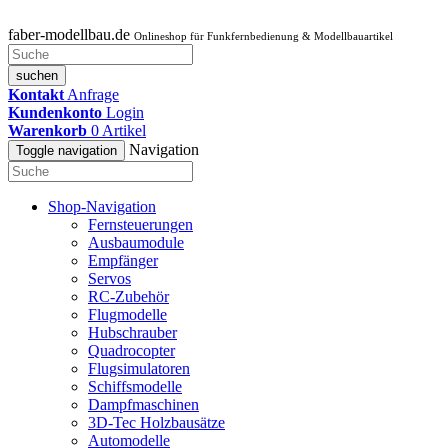
faber-modellbau.de
Onlineshop für Funkfernbedienung & Modellbauartikel
suchen
Kontakt
Anfrage
Kundenkonto
Login
Warenkorb
0
Artikel
Navigation
Toggle navigation
Shop-Navigation
Fernsteuerungen
Ausbaumodule
Empfänger
Servos
RC-Zubehör
Flugmodelle
Hubschrauber
Quadrocopter
Flugsimulatoren
Schiffsmodelle
Dampfmaschinen
3D-Tec Holzbausätze
Automodelle