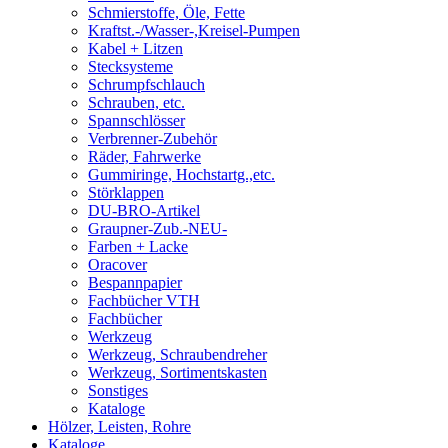
Schmierstoffe, Öle, Fette
Kraftst.-/Wasser-,Kreisel-Pumpen
Kabel + Litzen
Stecksysteme
Schrumpfschlauch
Schrauben, etc.
Spannschlösser
Verbrenner-Zubehör
Räder, Fahrwerke
Gummiringe, Hochstartg.,etc.
Störklappen
DU-BRO-Artikel
Graupner-Zub.-NEU-
Farben + Lacke
Oracover
Bespannpapier
Fachbücher VTH
Fachbücher
Werkzeug
Werkzeug, Schraubendreher
Werkzeug, Sortimentskasten
Sonstiges
Kataloge
Hölzer, Leisten, Rohre
Kataloge