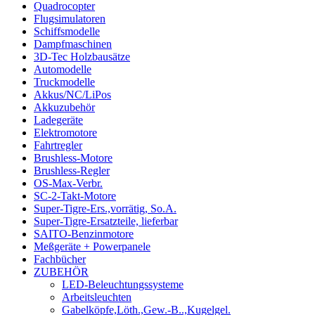
Quadrocopter
Flugsimulatoren
Schiffsmodelle
Dampfmaschinen
3D-Tec Holzbausätze
Automodelle
Truckmodelle
Akkus/NC/LiPos
Akkuzubehör
Ladegeräte
Elektromotore
Fahrtregler
Brushless-Motore
Brushless-Regler
OS-Max-Verbr.
SC-2-Takt-Motore
Super-Tigre-Ers.,vorrätig, So.A.
Super-Tigre-Ersatzteile, lieferbar
SAITO-Benzinmotore
Meßgeräte + Powerpanele
Fachbücher
ZUBEHÖR
LED-Beleuchtungssysteme
Arbeitsleuchten
Gabelköpfe,Löth.,Gew.-B..,Kugelgel.