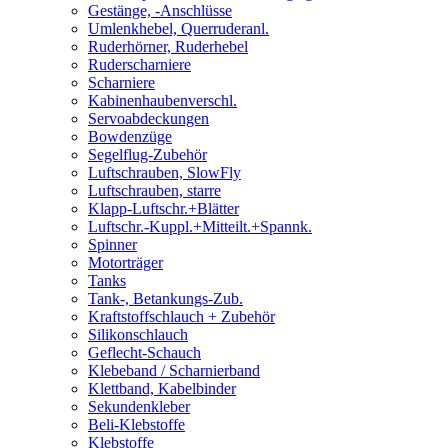
Gestänge, -Anschlüsse
Umlenkhebel, Querruderanl.
Ruderhörner, Ruderhebel
Ruderscharniere
Scharniere
Kabinenhaubenverschl.
Servoabdeckungen
Bowdenzüge
Segelflug-Zubehör
Luftschrauben, SlowFly
Luftschrauben, starre
Klapp-Luftschr.+Blätter
Luftschr.-Kuppl.+Mitteilt.+Spannk.
Spinner
Motorträger
Tanks
Tank-, Betankungs-Zub.
Kraftstoffschlauch + Zubehör
Silikonschlauch
Geflecht-Schauch
Klebeband / Scharnierband
Klettband, Kabelbinder
Sekundenkleber
Beli-Klebstoffe
Klebstoffe