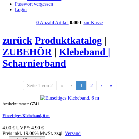
Passwort vergessen
Login
0
Anzahl Artikel
0.00
€
zur Kasse
zurück
Produktkatalog
|
ZUBEHÖR
|
Klebeband |
Scharnierband
Seite 1 von 2
«
‹
1
2
›
»
Artikelnummer: G741
Einseitiges Klebeband, 6 m
4.00 €
UVP*: 4.90 €
Preis inkl. 19.00% MwSt. zzgl.
Versand