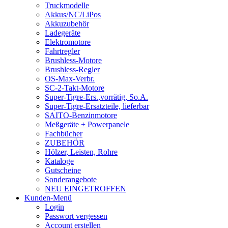
Truckmodelle
Akkus/NC/LiPos
Akkuzubehör
Ladegeräte
Elektromotore
Fahrtregler
Brushless-Motore
Brushless-Regler
OS-Max-Verbr.
SC-2-Takt-Motore
Super-Tigre-Ers.,vorrätig, So.A.
Super-Tigre-Ersatzteile, lieferbar
SAITO-Benzinmotore
Meßgeräte + Powerpanele
Fachbücher
ZUBEHÖR
Hölzer, Leisten, Rohre
Kataloge
Gutscheine
Sonderangebote
NEU EINGETROFFEN
Kunden-Menü
Login
Passwort vergessen
Account erstellen