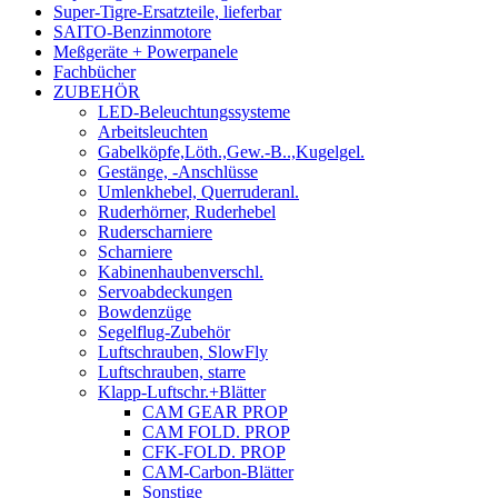
Super-Tigre-Ersatzteile, lieferbar
SAITO-Benzinmotore
Meßgeräte + Powerpanele
Fachbücher
ZUBEHÖR
LED-Beleuchtungssysteme
Arbeitsleuchten
Gabelköpfe,Löth.,Gew.-B..,Kugelgel.
Gestänge, -Anschlüsse
Umlenkhebel, Querruderanl.
Ruderhörner, Ruderhebel
Ruderscharniere
Scharniere
Kabinenhaubenverschl.
Servoabdeckungen
Bowdenzüge
Segelflug-Zubehör
Luftschrauben, SlowFly
Luftschrauben, starre
Klapp-Luftschr.+Blätter
CAM GEAR PROP
CAM FOLD. PROP
CFK-FOLD. PROP
CAM-Carbon-Blätter
Sonstige