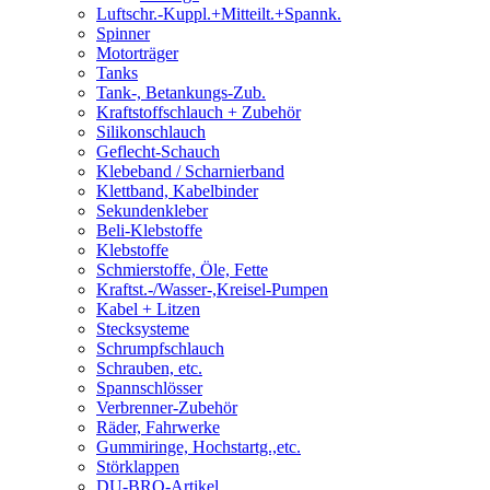
Luftschr.-Kuppl.+Mitteilt.+Spannk.
Spinner
Motorträger
Tanks
Tank-, Betankungs-Zub.
Kraftstoffschlauch + Zubehör
Silikonschlauch
Geflecht-Schauch
Klebeband / Scharnierband
Klettband, Kabelbinder
Sekundenkleber
Beli-Klebstoffe
Klebstoffe
Schmierstoffe, Öle, Fette
Kraftst.-/Wasser-,Kreisel-Pumpen
Kabel + Litzen
Stecksysteme
Schrumpfschlauch
Schrauben, etc.
Spannschlösser
Verbrenner-Zubehör
Räder, Fahrwerke
Gummiringe, Hochstartg.,etc.
Störklappen
DU-BRO-Artikel