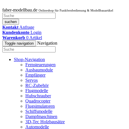
faber-modellbau.de
Onlineshop für Funkfernbedienung & Modellbauartikel
suchen
Kontakt
Anfrage
Kundenkonto
Login
Warenkorb
0
Artikel
Navigation
Toggle navigation
Shop-Navigation
Fernsteuerungen
Ausbaumodule
Empfänger
Servos
RC-Zubehör
Flugmodelle
Hubschrauber
Quadrocopter
Flugsimulatoren
Schiffsmodelle
Dampfmaschinen
3D-Tec Holzbausätze
Automodelle