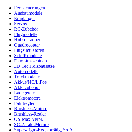
Fernsteuerungen
Ausbaumodule
Empfänger
Servos
RC-Zubehör
Flugmodelle
Hubschrauber
Quadrocopter
Flugsimulatoren
Schiffsmodelle
Dampfmaschinen
3D-Tec Holzbausätze
Automodelle
Truckmodelle
Akkus/NC/LiPos
Akkuzubehör
Ladegeräte
Elektromotore
Fahrtregler
Brushless-Motore
Brushless-Regler
OS-Max-Verbr.
SC-2-Takt-Motore
Super-Tigre-Ers.,vorrätig, So.A.