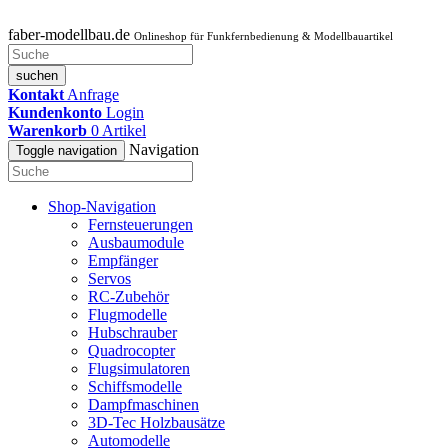
faber-modellbau.de
Onlineshop für Funkfernbedienung & Modellbauartikel
suchen
Kontakt
Anfrage
Kundenkonto
Login
Warenkorb
0
Artikel
Navigation
Toggle navigation
Shop-Navigation
Fernsteuerungen
Ausbaumodule
Empfänger
Servos
RC-Zubehör
Flugmodelle
Hubschrauber
Quadrocopter
Flugsimulatoren
Schiffsmodelle
Dampfmaschinen
3D-Tec Holzbausätze
Automodelle