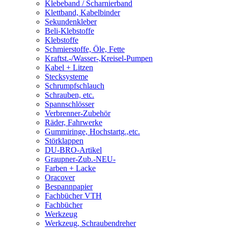
Klebeband / Scharnierband
Klettband, Kabelbinder
Sekundenkleber
Beli-Klebstoffe
Klebstoffe
Schmierstoffe, Öle, Fette
Kraftst.-/Wasser-,Kreisel-Pumpen
Kabel + Litzen
Stecksysteme
Schrumpfschlauch
Schrauben, etc.
Spannschlösser
Verbrenner-Zubehör
Räder, Fahrwerke
Gummiringe, Hochstartg.,etc.
Störklappen
DU-BRO-Artikel
Graupner-Zub.-NEU-
Farben + Lacke
Oracover
Bespannpapier
Fachbücher VTH
Fachbücher
Werkzeug
Werkzeug, Schraubendreher