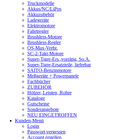
Truckmodelle
Akkus/NC/LiPos
Akkuzubehör
Ladegeräte
Elektromotore
Fahrtregler
Brushless-Motore
Brushless-Regler
OS-Max-Verbr.
SC-2-Takt-Motore
Super-Tigre-Ers.,vorrätig, So.A.
Super-Tigre-Ersatzteile, lieferbar
SAITO-Benzinmotore
Meßgeräte + Powerpanele
Fachbücher
ZUBEHÖR
Hölzer, Leisten, Rohre
Kataloge
Gutscheine
Sonderangebote
NEU EINGETROFFEN
Kunden-Menü
Login
Passwort vergessen
Account erstellen