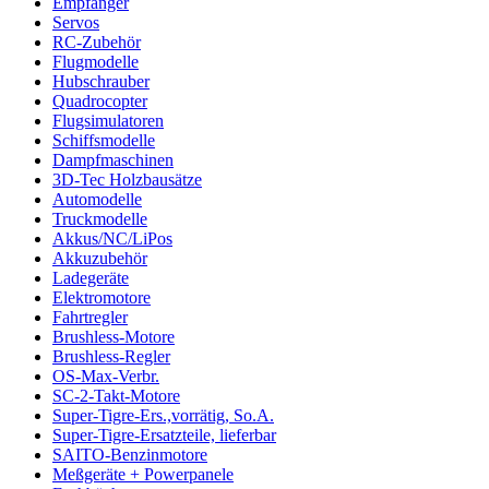
Empfänger
Servos
RC-Zubehör
Flugmodelle
Hubschrauber
Quadrocopter
Flugsimulatoren
Schiffsmodelle
Dampfmaschinen
3D-Tec Holzbausätze
Automodelle
Truckmodelle
Akkus/NC/LiPos
Akkuzubehör
Ladegeräte
Elektromotore
Fahrtregler
Brushless-Motore
Brushless-Regler
OS-Max-Verbr.
SC-2-Takt-Motore
Super-Tigre-Ers.,vorrätig, So.A.
Super-Tigre-Ersatzteile, lieferbar
SAITO-Benzinmotore
Meßgeräte + Powerpanele