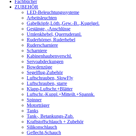
Fachbücher
ZUBEHÖR
LED-Beleuchtungssysteme
Arbeitsleuchten
Gabelköpfe,Löth.,Gew.-B..,Kugelgel.
Gestänge, -Anschlüsse
Umlenkhebel, Querruderanl.
Ruderhörner, Ruderhebel
Ruderscharniere
Scharniere
Kabinenhaubenverschl.
Servoabdeckungen
Bowdenzüge
Segelflug-Zubehör
Luftschrauben, SlowFly
Luftschrauben, starre
Klapp-Luftschr.+Blätter
Luftschr.-Kuppl.+Mitteilt.+Spannk.
Spinner
Motorträger
Tanks
Tank-, Betankungs-Zub.
Kraftstoffschlauch + Zubehör
Silikonschlauch
Geflecht-Schauch