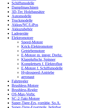
Schiffsmodelle
Dampfmaschinen
3D-Tec Holzbausätze
Automodelle
Truckmodelle
Akkus/NC/LiPos
Akkuzubehör
Ladegeräte
Elektromotore
Speed-Motore
Krick-Elektromotore
Getriebemotore
E-Motore m. integr. Drehz.
Klappluftschr.,Spinner
Komplettsets f. Elektroflug
E-Motore f. Schiffsmodelle
Hydrospeed-Antriebe
aeronaut
Fahrtregler
Brushless-Motore
Brushless-Regler
OS-Max-Verbr.
SC-2-Takt-Motore
Super-Tigre-Ers.,vorrätig, So.A.
Super-Tigre-Ersatzteile, lieferbar