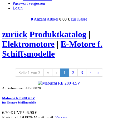
Passwort vergessen
Login
0
Anzahl Artikel
0.00
€
zur Kasse
zurück
Produktkatalog
|
Elektromotore
|
E-Motore f.
Schiffsmodelle
Seite 1 von 3
«
‹
1
2
3
›
»
Artikelnummer: AE700028
Mabuchi RE 280 4.5V
für kleinere Schiffsmodelle
6.70 €
UVP*: 6.90 €
Preis inkl. 19.00% MwSt. zzgl.
Versand