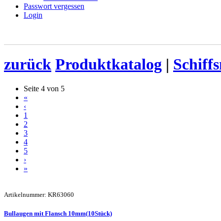
Passwort vergessen
Login
zurück
Produktkatalog
|
Schiff
Seite 4 von 5
«
‹
1
2
3
4
5
›
»
Artikelnummer: KR63060
Bullaugen mit Flansch 10mm(10Stück)