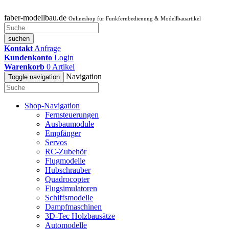
faber-modellbau.de
Onlineshop für Funkfernbedienung & Modellbauartikel
suchen
Kontakt
Anfrage
Kundenkonto
Login
Warenkorb
0
Artikel
Navigation
Toggle navigation
Shop-Navigation
Fernsteuerungen
Ausbaumodule
Empfänger
Servos
RC-Zubehör
Flugmodelle
Hubschrauber
Quadrocopter
Flugsimulatoren
Schiffsmodelle
Dampfmaschinen
3D-Tec Holzbausätze
Automodelle