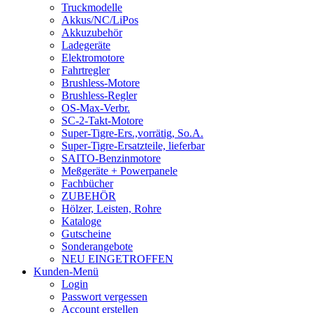
Truckmodelle
Akkus/NC/LiPos
Akkuzubehör
Ladegeräte
Elektromotore
Fahrtregler
Brushless-Motore
Brushless-Regler
OS-Max-Verbr.
SC-2-Takt-Motore
Super-Tigre-Ers.,vorrätig, So.A.
Super-Tigre-Ersatzteile, lieferbar
SAITO-Benzinmotore
Meßgeräte + Powerpanele
Fachbücher
ZUBEHÖR
Hölzer, Leisten, Rohre
Kataloge
Gutscheine
Sonderangebote
NEU EINGETROFFEN
Kunden-Menü
Login
Passwort vergessen
Account erstellen