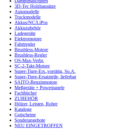
Dampfmaschinen
3D-Tec Holzbausätze
Automodelle
Truckmodelle
Akkus/NC/LiPos
Akkuzubehör
Ladegeräte
Elektromotore
Fahrtregler
Brushless-Motore
Brushless-Regler
OS-Max-Verbr.
SC-2-Takt-Motore
Super-Tigre-Ers.,vorrätig, So.A.
Super-Tigre-Ersatzteile, lieferbar
SAITO-Benzinmotore
Meßgeräte + Powerpanele
Fachbücher
ZUBEHÖR
Hölzer, Leisten, Rohre
Kataloge
Gutscheine
Sonderangebote
NEU EINGETROFFEN