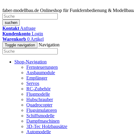
faber-modellbau.de
Onlineshop für Funkfernbedienung & Modellbaua
suchen
Kontakt
Anfrage
Kundenkonto
Login
Warenkorb
0
Artikel
Navigation
Toggle navigation
Shop-Navigation
Fernsteuerungen
Ausbaumodule
Empfänger
Servos
RC-Zubehör
Flugmodelle
Hubschrauber
Quadrocopter
Flugsimulatoren
Schiffsmodelle
Dampfmaschinen
3D-Tec Holzbausätze
Automodelle