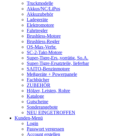
Truckmodelle
Akkus/NC/LiPos
Akkuzubehör
Ladegeräte
Elektromotore
Fahrtregler
Brushless-Motore
Brushless-Regler
OS-Max-Verbr.
SC-2-Takt-Motore
Super-Tigre-Ers.,vorrätig, So.A.
Super-Tigre-Ersatzteile, lieferbar
SAITO-Benzinmotore
Meßgeräte + Powerpanele
Fachbücher
ZUBEHÖR
Hölzer, Leisten, Rohre
Kataloge
Gutscheine
Sonderangebote
NEU EINGETROFFEN
Kunden-Menü
Login
Passwort vergessen
Account erstellen