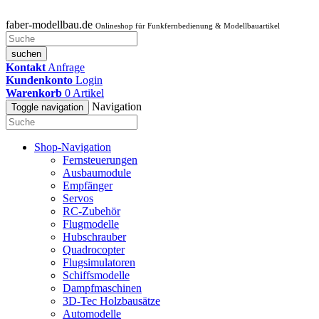
faber-modellbau.de
Onlineshop für Funkfernbedienung & Modellbauartikel
suchen
Kontakt
Anfrage
Kundenkonto
Login
Warenkorb
0
Artikel
Navigation
Toggle navigation
Shop-Navigation
Fernsteuerungen
Ausbaumodule
Empfänger
Servos
RC-Zubehör
Flugmodelle
Hubschrauber
Quadrocopter
Flugsimulatoren
Schiffsmodelle
Dampfmaschinen
3D-Tec Holzbausätze
Automodelle