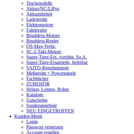
Truckmodelle
Akkus/NC/LiPos
Akkuzubehör
Ladegeräte
Elektromotore
Fahrtregler
Brushless-Motore
Brushless-Regler
OS-Max-Verbr.
SC-2-Takt-Motore
Super-Tigre-Ers.,vorrätig, So.A.
Super-Tigre-Ersatzteile, lieferbar
SAITO-Benzinmotore
Meßgeräte + Powerpanele
Fachbücher
ZUBEHÖR
Hölzer, Leisten, Rohre
Kataloge
Gutscheine
Sonderangebote
NEU EINGETROFFEN
Kunden-Menü
Login
Passwort vergessen
Account erstellen