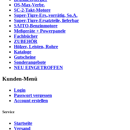
OS-Max-Verbr.
SC-2-Takt-Motore
Super-Tigre-Ers.,vorrätig, So.A.
Super-Tigre-Ersatzteile, lieferbar
SAITO-Benzinmotore
Meßgeräte + Powerpanele
Fachbücher
ZUBEHÖR
Hölzer, Leisten, Rohre
Kataloge
Gutscheine
Sonderangebote
NEU EINGETROFFEN
Kunden-Menü
Login
Passwort vergessen
Account erstellen
Service
Startseite
Versand