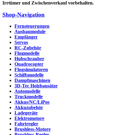
Irrtümer und Zwischenverkauf vorbehalten.
Shop-Navigation
Fernsteuerungen
Ausbaumodule
Empfänger
Servos
RC-Zubehör
Flugmodelle
Hubschrauber
Quadrocopter
Flugsimulatoren
Schiffsmodelle
Dampfmaschinen
3D-Tec Holzbausätze
Automodelle
Truckmodelle
Akkus/NC/LiPos
Akkuzubehör
Ladegeräte
Elektromotore
Fahrtregler
Brushless-Motore
Brushless-Regler