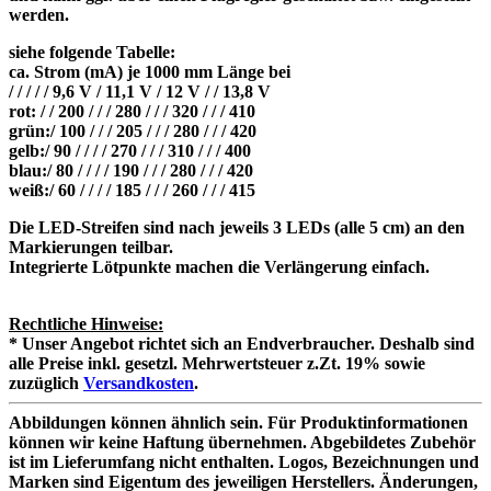
werden.
siehe folgende Tabelle:
ca. Strom (mA) je 1000 mm Länge bei
/ / / / / 9,6 V / 11,1 V / 12 V / / 13,8 V
rot: / / 200 / / / 280 / / / 320 / / / 410
grün:/ 100 / / / 205 / / / 280 / / / 420
gelb:/ 90 / / / / 270 / / / 310 / / / 400
blau:/ 80 / / / / 190 / / / 280 / / / 420
weiß:/ 60 / / / / 185 / / / 260 / / / 415
Die LED-Streifen sind nach jeweils 3 LEDs (alle 5 cm) an den
Markierungen teilbar.
Integrierte Lötpunkte machen die Verlängerung einfach.
Rechtliche Hinweise:
* Unser Angebot richtet sich an Endverbraucher. Deshalb sind
alle Preise inkl. gesetzl. Mehrwertsteuer z.Zt. 19% sowie
zuzüglich
Versandkosten
.
Abbildungen können ähnlich sein. Für Produktinformationen
können wir keine Haftung übernehmen. Abgebildetes Zubehör
ist im Lieferumfang nicht enthalten. Logos, Bezeichnungen und
Marken sind Eigentum des jeweiligen Herstellers. Änderungen,