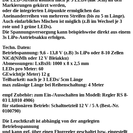
Markierungen gekürzt werden,
oder die integrierten Lötpunkte ermöglichen das
Aneinanderreihen von mehreren Streifen (bis zu 5 m Länge).
Auch einfarbliches Mischen ist möglich (z.B im Wechsel je 3
rote und 3 grüne LEDs).
Die Spannungsversorgung kann beispielsweise direkt aus einem
3s LiPo-Antriebsakku erfolgen.
Techn. Daten:
Betriebspannung: 9,6 - 13,8 V (z.B) 3s LiPo oder 8-10 Zellen
NiCd(NiMh oder 12 V Bleiakku)
Abmesssungen: LxBxH: 1000 x 8 x 2,5 mm
LEDs pro Meter: 60
GEwicht(je Meter) 12 g
Teilbarkeit: nach je 3 LEDs/ 5cm Länge
max zulässige Länge bei Reihenschaltung: 4 Meter
empf Zubehör: zum Ein-/Ausschalten im Modell: Regler RS 8-
03 LI(010 4906)
für stationären Betrieb: Schaltnetzteil 12 V / 5 A (Best.-Nr.
0100790)
Die Leuchtkraft ist abhängig von der angelegten
Betriebsspannung
und kann ggf. über einen Flugregler geschaltet bzw. eingestellt