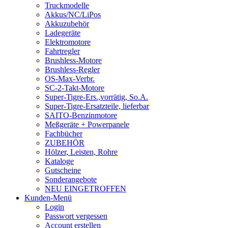
Truckmodelle
Akkus/NC/LiPos
Akkuzubehör
Ladegeräte
Elektromotore
Fahrtregler
Brushless-Motore
Brushless-Regler
OS-Max-Verbr.
SC-2-Takt-Motore
Super-Tigre-Ers.,vorrätig, So.A.
Super-Tigre-Ersatzteile, lieferbar
SAITO-Benzinmotore
Meßgeräte + Powerpanele
Fachbücher
ZUBEHÖR
Hölzer, Leisten, Rohre
Kataloge
Gutscheine
Sonderangebote
NEU EINGETROFFEN
Kunden-Menü
Login
Passwort vergessen
Account erstellen