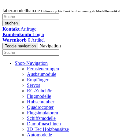
faber-modellbau.de
Onlineshop für Funkfernbedienung & Modellbauartikel
suchen
Kontakt
Anfrage
Kundenkonto
Login
Warenkorb
0
Artikel
Navigation
Toggle navigation
Shop-Navigation
Fernsteuerungen
Ausbaumodule
Empfänger
Servos
RC-Zubehör
Flugmodelle
Hubschrauber
Quadrocopter
Flugsimulatoren
Schiffsmodelle
Dampfmaschinen
3D-Tec Holzbausätze
Automodelle