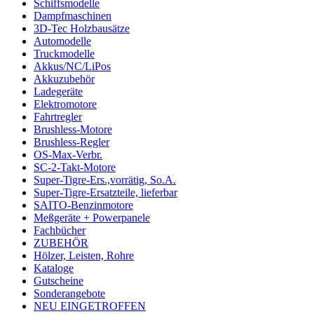
Schiffsmodelle
Dampfmaschinen
3D-Tec Holzbausätze
Automodelle
Truckmodelle
Akkus/NC/LiPos
Akkuzubehör
Ladegeräte
Elektromotore
Fahrtregler
Brushless-Motore
Brushless-Regler
OS-Max-Verbr.
SC-2-Takt-Motore
Super-Tigre-Ers.,vorrätig, So.A.
Super-Tigre-Ersatzteile, lieferbar
SAITO-Benzinmotore
Meßgeräte + Powerpanele
Fachbücher
ZUBEHÖR
Hölzer, Leisten, Rohre
Kataloge
Gutscheine
Sonderangebote
NEU EINGETROFFEN