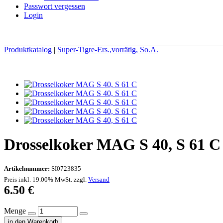
Passwort vergessen
Login
Produktkatalog
|
Super-Tigre-Ers.,vorrätig, So.A.
Drosselkoker MAG S 40, S 61 C 1
Artikelnummer:
SI0723835
Preis inkl. 19.00% MwSt. zzgl.
Versand
6.50
€
Menge
in den Warenkorb