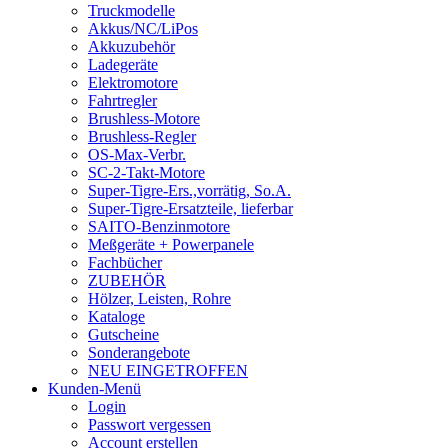
Truckmodelle
Akkus/NC/LiPos
Akkuzubehör
Ladegeräte
Elektromotore
Fahrtregler
Brushless-Motore
Brushless-Regler
OS-Max-Verbr.
SC-2-Takt-Motore
Super-Tigre-Ers.,vorrätig, So.A.
Super-Tigre-Ersatzteile, lieferbar
SAITO-Benzinmotore
Meßgeräte + Powerpanele
Fachbücher
ZUBEHÖR
Hölzer, Leisten, Rohre
Kataloge
Gutscheine
Sonderangebote
NEU EINGETROFFEN
Kunden-Menü
Login
Passwort vergessen
Account erstellen