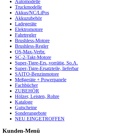
Automodelle
Truckmodelle
Akkus/NC/LiPos
Akkuzubehör
Ladegeräte
Elektromotore
Fahrtregler
Brushless-Motore
Brushless-Regler
OS-Max-Verbr.
SC-2-Takt-Motore
Super-Tigre-Ers.,vorrätig, So.A.
Super-Tigre-Ersatzteile, lieferbar
SAITO-Benzinmotore
Meßgeräte + Powerpanele
Fachbücher
ZUBEHÖR
Hölzer, Leisten, Rohre
Kataloge
Gutscheine
Sonderangebote
NEU EINGETROFFEN
Kunden-Menü