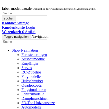
faber-modellbau.de
Onlineshop für Funkfernbedienung & Modellbauartikel
suchen
Kontakt
Anfrage
Kundenkonto
Login
Warenkorb
0
Artikel
Navigation
Toggle navigation
Shop-Navigation
Fernsteuerungen
Ausbaumodule
Empfänger
Servos
RC-Zubehör
Flugmodelle
Hubschrauber
Quadrocopter
Flugsimulatoren
Schiffsmodelle
Dampfmaschinen
3D-Tec Holzbausätze
Automodelle