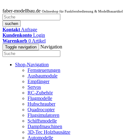
faber-modellbau.de
Onlineshop für Funkfernbedienung & Modellbauartikel
suchen
Kontakt
Anfrage
Kundenkonto
Login
Warenkorb
0
Artikel
Navigation
Toggle navigation
Shop-Navigation
Fernsteuerungen
Ausbaumodule
Empfänger
Servos
RC-Zubehör
Flugmodelle
Hubschrauber
Quadrocopter
Flugsimulatoren
Schiffsmodelle
Dampfmaschinen
3D-Tec Holzbausätze
Automodelle