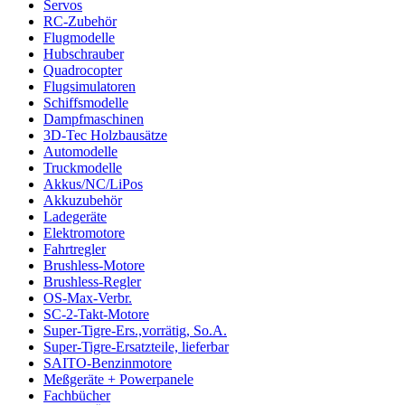
Servos
RC-Zubehör
Flugmodelle
Hubschrauber
Quadrocopter
Flugsimulatoren
Schiffsmodelle
Dampfmaschinen
3D-Tec Holzbausätze
Automodelle
Truckmodelle
Akkus/NC/LiPos
Akkuzubehör
Ladegeräte
Elektromotore
Fahrtregler
Brushless-Motore
Brushless-Regler
OS-Max-Verbr.
SC-2-Takt-Motore
Super-Tigre-Ers.,vorrätig, So.A.
Super-Tigre-Ersatzteile, lieferbar
SAITO-Benzinmotore
Meßgeräte + Powerpanele
Fachbücher