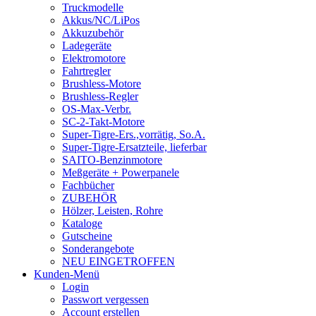
Truckmodelle
Akkus/NC/LiPos
Akkuzubehör
Ladegeräte
Elektromotore
Fahrtregler
Brushless-Motore
Brushless-Regler
OS-Max-Verbr.
SC-2-Takt-Motore
Super-Tigre-Ers.,vorrätig, So.A.
Super-Tigre-Ersatzteile, lieferbar
SAITO-Benzinmotore
Meßgeräte + Powerpanele
Fachbücher
ZUBEHÖR
Hölzer, Leisten, Rohre
Kataloge
Gutscheine
Sonderangebote
NEU EINGETROFFEN
Kunden-Menü
Login
Passwort vergessen
Account erstellen