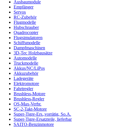
Ausbaumodule
Empfänger
Servos
RC-Zubehör
Flugmodelle
Hubschrauber
Quadrocopter
Flugsimulatoren
Schiffsmodelle
Dampfmaschinen
3D-Tec Holzbausätze
Automodelle
Truckmodelle
Akkus/NC/LiPos
Akkuzubehör
Ladegeräte
Elektromotore
Fahrtregler
Brushless-Motore
Brushless-Regler
OS-Max-Verbr.
SC-2-Takt-Motore
Super-Tigre-Ers.,vorrätig, So.A.
Super-Tigre-Ersatzteile, lieferbar
SAITO-Benzinmotore