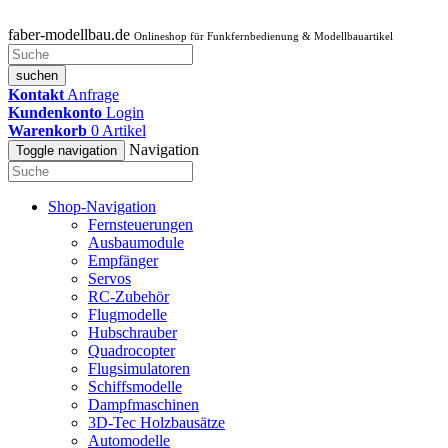
faber-modellbau.de
Onlineshop für Funkfernbedienung & Modellbauartikel
suchen
Kontakt
Anfrage
Kundenkonto
Login
Warenkorb
0
Artikel
Navigation
Toggle navigation
Shop-Navigation
Fernsteuerungen
Ausbaumodule
Empfänger
Servos
RC-Zubehör
Flugmodelle
Hubschrauber
Quadrocopter
Flugsimulatoren
Schiffsmodelle
Dampfmaschinen
3D-Tec Holzbausätze
Automodelle