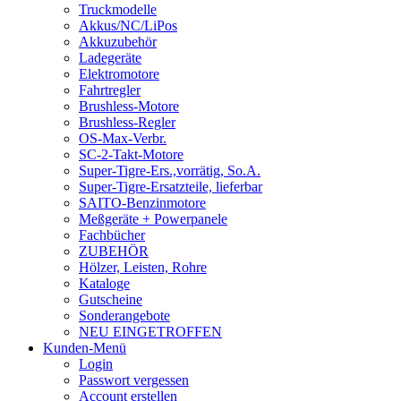
Truckmodelle
Akkus/NC/LiPos
Akkuzubehör
Ladegeräte
Elektromotore
Fahrtregler
Brushless-Motore
Brushless-Regler
OS-Max-Verbr.
SC-2-Takt-Motore
Super-Tigre-Ers.,vorrätig, So.A.
Super-Tigre-Ersatzteile, lieferbar
SAITO-Benzinmotore
Meßgeräte + Powerpanele
Fachbücher
ZUBEHÖR
Hölzer, Leisten, Rohre
Kataloge
Gutscheine
Sonderangebote
NEU EINGETROFFEN
Kunden-Menü
Login
Passwort vergessen
Account erstellen