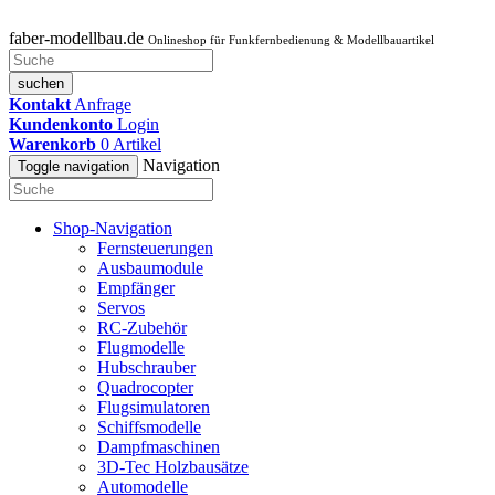
faber-modellbau.de
Onlineshop für Funkfernbedienung & Modellbauartikel
suchen
Kontakt
Anfrage
Kundenkonto
Login
Warenkorb
0
Artikel
Navigation
Toggle navigation
Shop-Navigation
Fernsteuerungen
Ausbaumodule
Empfänger
Servos
RC-Zubehör
Flugmodelle
Hubschrauber
Quadrocopter
Flugsimulatoren
Schiffsmodelle
Dampfmaschinen
3D-Tec Holzbausätze
Automodelle