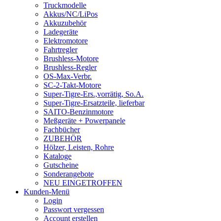
Truckmodelle
Akkus/NC/LiPos
Akkuzubehör
Ladegeräte
Elektromotore
Fahrtregler
Brushless-Motore
Brushless-Regler
OS-Max-Verbr.
SC-2-Takt-Motore
Super-Tigre-Ers.,vorrätig, So.A.
Super-Tigre-Ersatzteile, lieferbar
SAITO-Benzinmotore
Meßgeräte + Powerpanele
Fachbücher
ZUBEHÖR
Hölzer, Leisten, Rohre
Kataloge
Gutscheine
Sonderangebote
NEU EINGETROFFEN
Kunden-Menü
Login
Passwort vergessen
Account erstellen