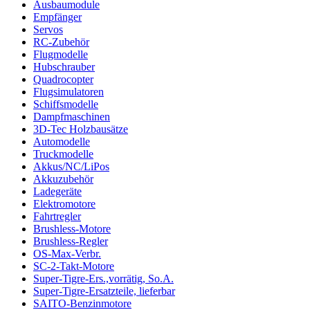
Ausbaumodule
Empfänger
Servos
RC-Zubehör
Flugmodelle
Hubschrauber
Quadrocopter
Flugsimulatoren
Schiffsmodelle
Dampfmaschinen
3D-Tec Holzbausätze
Automodelle
Truckmodelle
Akkus/NC/LiPos
Akkuzubehör
Ladegeräte
Elektromotore
Fahrtregler
Brushless-Motore
Brushless-Regler
OS-Max-Verbr.
SC-2-Takt-Motore
Super-Tigre-Ers.,vorrätig, So.A.
Super-Tigre-Ersatzteile, lieferbar
SAITO-Benzinmotore