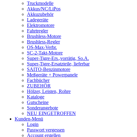
Truckmodelle
Akkus/NC/LiPos
Akkuzubehör
Ladegeräte
Elektromotore
Fahrtregler
Brushless-Motore
Brushless-Regler
OS-Max-Verbr.
SC-2-Takt-Motore
Super-Tigre-Ers.,vorrätig, So.A.
Super-Tigre-Ersatzteile, lieferbar
SAITO-Benzinmotore
Meßgeräte + Powerpanele
Fachbücher
ZUBEHÖR
Hölzer, Leisten, Rohre
Kataloge
Gutscheine
Sonderangebote
NEU EINGETROFFEN
Kunden-Menü
Login
Passwort vergessen
Account erstellen