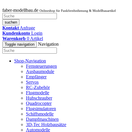
faber-modellbau.de
Onlineshop für Funkfernbedienung & Modellbauartikel
suchen
Kontakt
Anfrage
Kundenkonto
Login
Warenkorb
0
Artikel
Navigation
Toggle navigation
Shop-Navigation
Fernsteuerungen
Ausbaumodule
Empfänger
Servos
RC-Zubehör
Flugmodelle
Hubschrauber
Quadrocopter
Flugsimulatoren
Schiffsmodelle
Dampfmaschinen
3D-Tec Holzbausätze
Automodelle