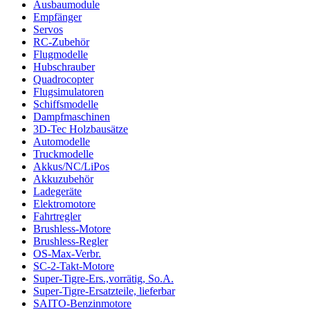
Ausbaumodule
Empfänger
Servos
RC-Zubehör
Flugmodelle
Hubschrauber
Quadrocopter
Flugsimulatoren
Schiffsmodelle
Dampfmaschinen
3D-Tec Holzbausätze
Automodelle
Truckmodelle
Akkus/NC/LiPos
Akkuzubehör
Ladegeräte
Elektromotore
Fahrtregler
Brushless-Motore
Brushless-Regler
OS-Max-Verbr.
SC-2-Takt-Motore
Super-Tigre-Ers.,vorrätig, So.A.
Super-Tigre-Ersatzteile, lieferbar
SAITO-Benzinmotore