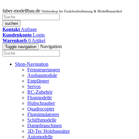
faber-modellbau.de
Onlineshop für Funkfernbedienung & Modellbauartikel
suchen
Kontakt
Anfrage
Kundenkonto
Login
Warenkorb
0
Artikel
Navigation
Toggle navigation
Shop-Navigation
Fernsteuerungen
Ausbaumodule
Empfänger
Servos
RC-Zubehör
Flugmodelle
Hubschrauber
Quadrocopter
Flugsimulatoren
Schiffsmodelle
Dampfmaschinen
3D-Tec Holzbausätze
Automodelle