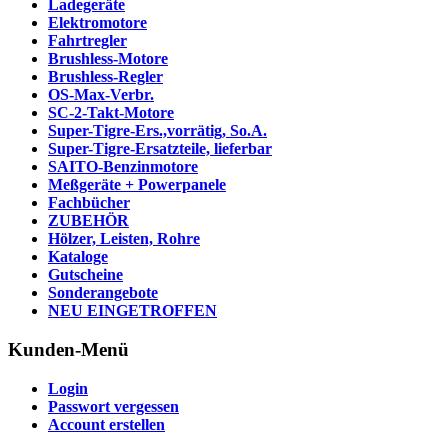
Ladegeräte
Elektromotore
Fahrtregler
Brushless-Motore
Brushless-Regler
OS-Max-Verbr.
SC-2-Takt-Motore
Super-Tigre-Ers.,vorrätig, So.A.
Super-Tigre-Ersatzteile, lieferbar
SAITO-Benzinmotore
Meßgeräte + Powerpanele
Fachbücher
ZUBEHÖR
Hölzer, Leisten, Rohre
Kataloge
Gutscheine
Sonderangebote
NEU EINGETROFFEN
Kunden-Menü
Login
Passwort vergessen
Account erstellen