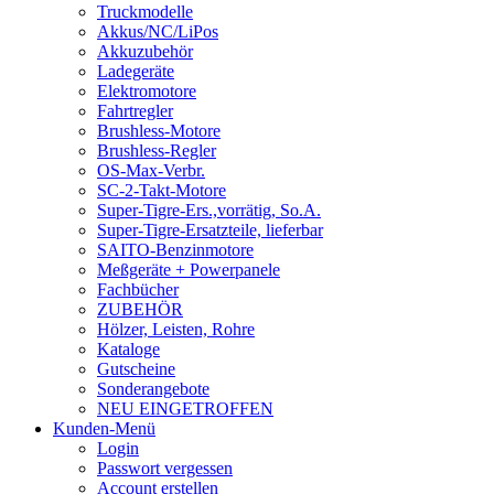
Truckmodelle
Akkus/NC/LiPos
Akkuzubehör
Ladegeräte
Elektromotore
Fahrtregler
Brushless-Motore
Brushless-Regler
OS-Max-Verbr.
SC-2-Takt-Motore
Super-Tigre-Ers.,vorrätig, So.A.
Super-Tigre-Ersatzteile, lieferbar
SAITO-Benzinmotore
Meßgeräte + Powerpanele
Fachbücher
ZUBEHÖR
Hölzer, Leisten, Rohre
Kataloge
Gutscheine
Sonderangebote
NEU EINGETROFFEN
Kunden-Menü
Login
Passwort vergessen
Account erstellen