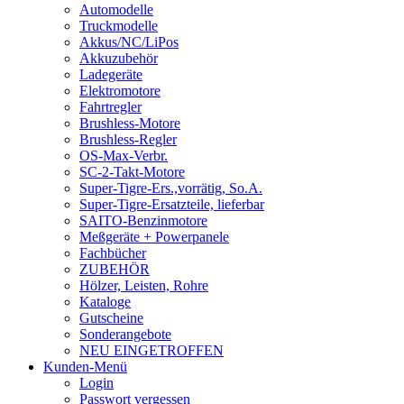
Automodelle
Truckmodelle
Akkus/NC/LiPos
Akkuzubehör
Ladegeräte
Elektromotore
Fahrtregler
Brushless-Motore
Brushless-Regler
OS-Max-Verbr.
SC-2-Takt-Motore
Super-Tigre-Ers.,vorrätig, So.A.
Super-Tigre-Ersatzteile, lieferbar
SAITO-Benzinmotore
Meßgeräte + Powerpanele
Fachbücher
ZUBEHÖR
Hölzer, Leisten, Rohre
Kataloge
Gutscheine
Sonderangebote
NEU EINGETROFFEN
Kunden-Menü
Login
Passwort vergessen