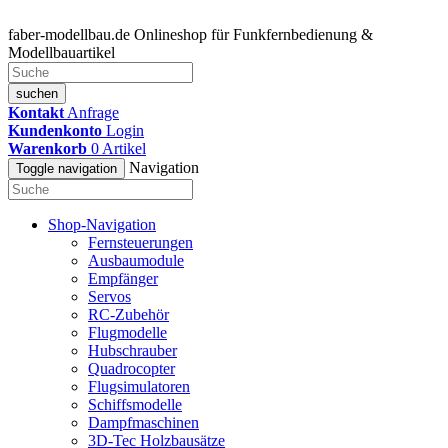
faber-modellbau.de
Onlineshop für Funkfernbedienung &
Modellbauartikel
suchen
Kontakt
Anfrage
Kundenkonto
Login
Warenkorb
0
Artikel
Navigation
Toggle navigation
Shop-Navigation
Fernsteuerungen
Ausbaumodule
Empfänger
Servos
RC-Zubehör
Flugmodelle
Hubschrauber
Quadrocopter
Flugsimulatoren
Schiffsmodelle
Dampfmaschinen
3D-Tec Holzbausätze