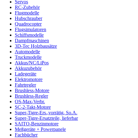
Servos
RC-Zubehör
Flugmodelle
Hubschrauber
Quadrocopter
Flugsimulatoren
Schiffsmodelle
Dampfmaschinen
3D-Tec Holzbausätze
Automodelle
Truckmodelle
Akkus/NC/LiPos
Akkuzubehör
Ladegeräte
Elektromotore
Fahrtregler
Brushless-Motore
Brushless-Regler
OS-Max-Verbr.
SC-2-Takt-Motore
Super-Tigre-Ers.,vorrätig, So.A.
Super-Tigre-Ersatzteile, lieferbar
SAITO-Benzinmotore
Meßgeräte + Powerpanele
Fachbücher