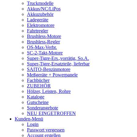
Truckmodelle
Akkus/NC/LiPos
Akkuzubehör
Ladegeräte
Elektromotore
Fahrtregler
Brushless-Motore
Brushless-Regler
OS-Max-Verbr.
SC-2-Takt-Motore
Super-Tigre-Ers.,vorrätig, So.A.
Super-Tigre-Ersatzteile, lieferbar
SAITO-Benzinmotore
Meßgeräte + Powerpanele
Fachbücher
ZUBEHÖR
Hölzer, Leisten, Rohre
Kataloge
Gutscheine
Sonderangebote
NEU EINGETROFFEN
Kunden-Menü
Login
Passwort vergessen
Account erstellen