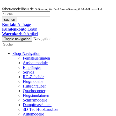
faber-modellbau.de
Onlineshop für Funkfernbedienung & Modellbauartikel
suchen
Kontakt
Anfrage
Kundenkonto
Login
Warenkorb
0
Artikel
Navigation
Toggle navigation
Shop-Navigation
Fernsteuerungen
Ausbaumodule
Empfänger
Servos
RC-Zubehör
Flugmodelle
Hubschrauber
Quadrocopter
Flugsimulatoren
Schiffsmodelle
Dampfmaschinen
3D-Tec Holzbausätze
Automodelle