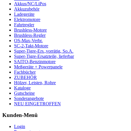
Akkus/NC/LiPos
Akkuzubehör
Ladegeräte
Elektromotore
Fahrtregler
Brushless-Motore
Brushless-Regler
OS-Max-Verbr.
SC-2-Takt-Motore
Super-Tigre-Ers.,vorrätig, So.A.
Super-Tigre-Ersatzteile, lieferbar
SAITO-Benzinmotore
Meßgeräte + Powerpanele
Fachbücher
ZUBEHÖR
Hölzer, Leisten, Rohre
Kataloge
Gutscheine
Sonderangebote
NEU EINGETROFFEN
Kunden-Menü
Login