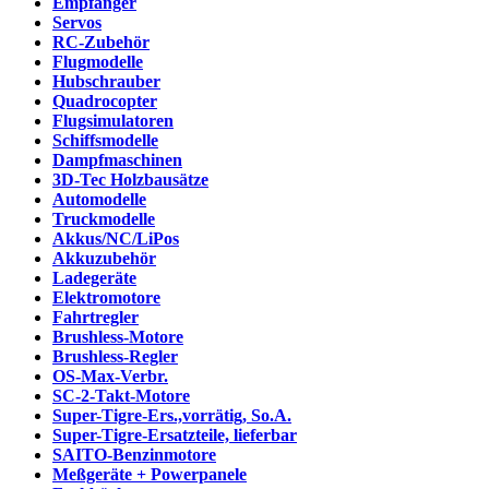
Empfänger
Servos
RC-Zubehör
Flugmodelle
Hubschrauber
Quadrocopter
Flugsimulatoren
Schiffsmodelle
Dampfmaschinen
3D-Tec Holzbausätze
Automodelle
Truckmodelle
Akkus/NC/LiPos
Akkuzubehör
Ladegeräte
Elektromotore
Fahrtregler
Brushless-Motore
Brushless-Regler
OS-Max-Verbr.
SC-2-Takt-Motore
Super-Tigre-Ers.,vorrätig, So.A.
Super-Tigre-Ersatzteile, lieferbar
SAITO-Benzinmotore
Meßgeräte + Powerpanele