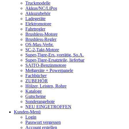
Truckmodelle
Akkus/NC/LiPos
Akkuzubehör
Ladegeräte
Elektromotore
Fahrtregler
Brushless-Motore
Brushless-Regler
OS-Max-Verbr.
SC-2-Takt-Motore
Super-Tigre-Ers.,vorrätig, So.A.
Super-Tigre-Ersatzteile, lieferbar
SAITO-Benzinmotore
Meßgeräte + Powerpanele
Fachbücher
ZUBEHÖR
Hölzer, Leisten, Rohre
Kataloge
Gutscheine
Sonderangebote
NEU EINGETROFFEN
Kunden-Menü
Login
Passwort vergessen
Account erstellen