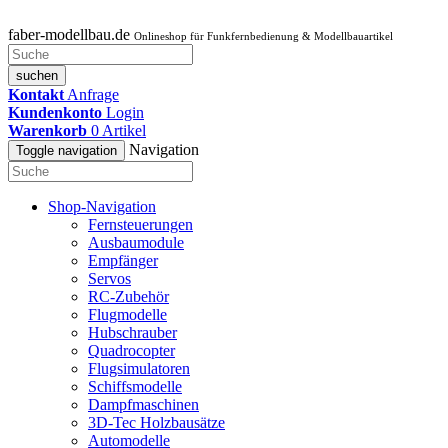
faber-modellbau.de
Onlineshop für Funkfernbedienung & Modellbauartikel
suchen
Kontakt
Anfrage
Kundenkonto
Login
Warenkorb
0
Artikel
Navigation
Toggle navigation
Shop-Navigation
Fernsteuerungen
Ausbaumodule
Empfänger
Servos
RC-Zubehör
Flugmodelle
Hubschrauber
Quadrocopter
Flugsimulatoren
Schiffsmodelle
Dampfmaschinen
3D-Tec Holzbausätze
Automodelle