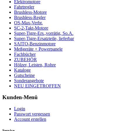
Elektromotore
Fahrtregler
Brushless-Motore
Brushless-Regler
OS-Max-Verbr.
SC-2-Takt-Motore
Super-Tigre-Ers.,vorrätig, So.A.
Super-Tigre-Ersatzteile, lieferbar
SAITO-Benzinmotore
Meßgeräte + Powerpanele
Fachbücher
ZUBEHÖR
Hölzer, Leisten, Rohre
Kataloge
Gutscheine
Sonderangebote
NEU EINGETROFFEN
Kunden-Menü
Login
Passwort vergessen
Account erstellen
Service