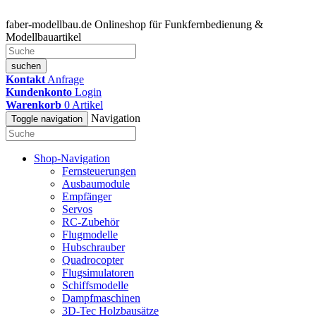
faber-modellbau.de
Onlineshop für Funkfernbedienung &
Modellbauartikel
suchen
Kontakt
Anfrage
Kundenkonto
Login
Warenkorb
0
Artikel
Navigation
Toggle navigation
Shop-Navigation
Fernsteuerungen
Ausbaumodule
Empfänger
Servos
RC-Zubehör
Flugmodelle
Hubschrauber
Quadrocopter
Flugsimulatoren
Schiffsmodelle
Dampfmaschinen
3D-Tec Holzbausätze