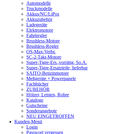
Automodelle
Truckmodelle
Akkus/NC/LiPos
Akkuzubehör
Ladegeräte
Elektromotore
Fahrtregler
Brushless-Motore
Brushless-Regler
OS-Max-Verbr.
SC-2-Takt-Motore
Super-Tigre-Ers.,vorrätig, So.A.
Super-Tigre-Ersatzteile, lieferbar
SAITO-Benzinmotore
Meßgeräte + Powerpanele
Fachbücher
ZUBEHÖR
Hölzer, Leisten, Rohre
Kataloge
Gutscheine
Sonderangebote
NEU EINGETROFFEN
Kunden-Menü
Login
Passwort vergessen