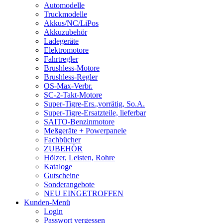
Automodelle
Truckmodelle
Akkus/NC/LiPos
Akkuzubehör
Ladegeräte
Elektromotore
Fahrtregler
Brushless-Motore
Brushless-Regler
OS-Max-Verbr.
SC-2-Takt-Motore
Super-Tigre-Ers.,vorrätig, So.A.
Super-Tigre-Ersatzteile, lieferbar
SAITO-Benzinmotore
Meßgeräte + Powerpanele
Fachbücher
ZUBEHÖR
Hölzer, Leisten, Rohre
Kataloge
Gutscheine
Sonderangebote
NEU EINGETROFFEN
Kunden-Menü
Login
Passwort vergessen