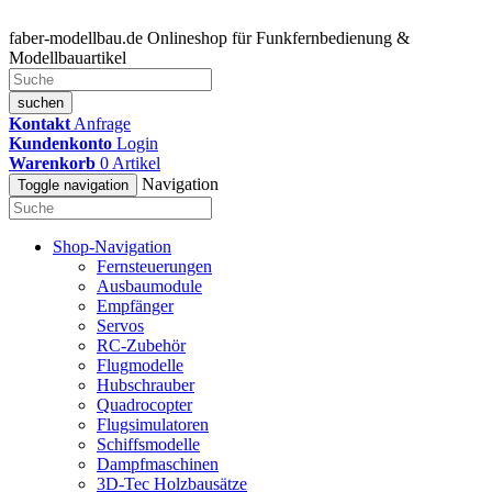
faber-modellbau.de
Onlineshop für Funkfernbedienung &
Modellbauartikel
suchen
Kontakt
Anfrage
Kundenkonto
Login
Warenkorb
0
Artikel
Navigation
Toggle navigation
Shop-Navigation
Fernsteuerungen
Ausbaumodule
Empfänger
Servos
RC-Zubehör
Flugmodelle
Hubschrauber
Quadrocopter
Flugsimulatoren
Schiffsmodelle
Dampfmaschinen
3D-Tec Holzbausätze