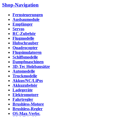
Shop-Navigation
Fernsteuerungen
Ausbaumodule
Empfänger
Servos
RC-Zubehör
Flugmodelle
Hubschrauber
Quadrocopter
Flugsimulatoren
Schiffsmodelle
Dampfmaschinen
3D-Tec Holzbausätze
Automodelle
Truckmodelle
Akkus/NC/LiPos
Akkuzubehör
Ladegeräte
Elektromotore
Fahrtregler
Brushless-Motore
Brushless-Regler
OS-Max-Verbr.