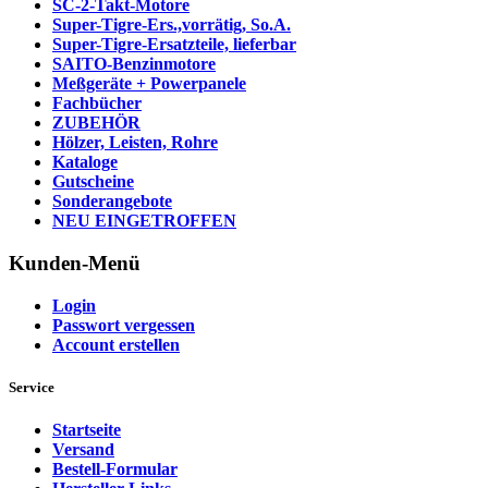
SC-2-Takt-Motore
Super-Tigre-Ers.,vorrätig, So.A.
Super-Tigre-Ersatzteile, lieferbar
SAITO-Benzinmotore
Meßgeräte + Powerpanele
Fachbücher
ZUBEHÖR
Hölzer, Leisten, Rohre
Kataloge
Gutscheine
Sonderangebote
NEU EINGETROFFEN
Kunden-Menü
Login
Passwort vergessen
Account erstellen
Service
Startseite
Versand
Bestell-Formular