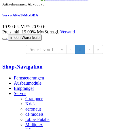
Artikelnummer: AE700375
Servo AN-20-MGBBA
19.90 €
UVP*: 20.90 €
Preis inkl. 19.00% MwSt. zzgl.
Versand
in den Warenkorb
Seite 1 von 1
«
‹
1
›
»
Shop-Navigation
Fernsteuerungen
Ausbaumodule
Empfänger
Servos
Graupner
Krick
aeronaut
df-models
robbe-Futaba
Multiplex