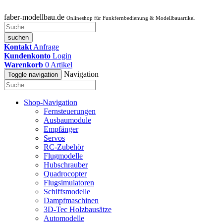
faber-modellbau.de
Onlineshop für Funkfernbedienung & Modellbauartikel
suchen
Kontakt
Anfrage
Kundenkonto
Login
Warenkorb
0
Artikel
Navigation
Toggle navigation
Shop-Navigation
Fernsteuerungen
Ausbaumodule
Empfänger
Servos
RC-Zubehör
Flugmodelle
Hubschrauber
Quadrocopter
Flugsimulatoren
Schiffsmodelle
Dampfmaschinen
3D-Tec Holzbausätze
Automodelle