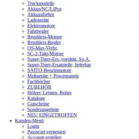
Truckmodelle
Akkus/NC/LiPos
Akkuzubehör
Ladegeräte
Elektromotore
Fahrtregler
Brushless-Motore
Brushless-Regler
OS-Max-Verbr.
SC-2-Takt-Motore
Super-Tigre-Ers.,vorrätig, So.A.
Super-Tigre-Ersatzteile, lieferbar
SAITO-Benzinmotore
Meßgeräte + Powerpanele
Fachbücher
ZUBEHÖR
Hölzer, Leisten, Rohre
Kataloge
Gutscheine
Sonderangebote
NEU EINGETROFFEN
Kunden-Menü
Login
Passwort vergessen
Account erstellen