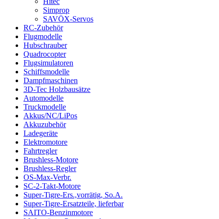
Hitec
Simprop
SAVÖX-Servos
RC-Zubehör
Flugmodelle
Hubschrauber
Quadrocopter
Flugsimulatoren
Schiffsmodelle
Dampfmaschinen
3D-Tec Holzbausätze
Automodelle
Truckmodelle
Akkus/NC/LiPos
Akkuzubehör
Ladegeräte
Elektromotore
Fahrtregler
Brushless-Motore
Brushless-Regler
OS-Max-Verbr.
SC-2-Takt-Motore
Super-Tigre-Ers.,vorrätig, So.A.
Super-Tigre-Ersatzteile, lieferbar
SAITO-Benzinmotore