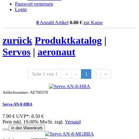
Passwort vergessen
Login
0
Anzahl Artikel
0.00
€
zur Kasse
zurück
Produktkatalog
|
Servos
|
aeronaut
Seite 1 von 1
«
‹
1
›
»
Artikelnummer: AE700370
Servo AN-8-HBA
7.90 €
UVP*: 8.50 €
Preis inkl. 19.00% MwSt. zzgl.
Versand
in den Warenkorb