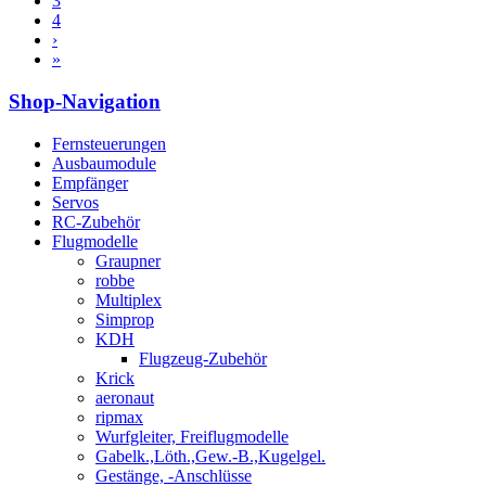
3
4
›
»
Shop-Navigation
Fernsteuerungen
Ausbaumodule
Empfänger
Servos
RC-Zubehör
Flugmodelle
Graupner
robbe
Multiplex
Simprop
KDH
Flugzeug-Zubehör
Krick
aeronaut
ripmax
Wurfgleiter, Freiflugmodelle
Gabelk.,Löth.,Gew.-B.,Kugelgel.
Gestänge, -Anschlüsse