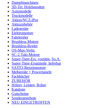
Dampfmaschinen
3D-Tec Holzbausätze
Automodelle
Truckmodelle
Akkus/NC/LiPos
Akkuzubehör
Ladegeräte
Elektromotore
Fahrtregler
Brushless-Motore
Brushless-Regler
OS-Max-Verbr.
SC-2-Takt-Motore
Super-Tigre-Ers.,vorrätig, So.A.
Super-Tigre-Ersatzteile, lieferbar
SAITO-Benzinmotore
Meßgeräte + Powerpanele
Fachbücher
ZUBEHÖR
Hölzer, Leisten, Rohre
Kataloge
Gutscheine
Sonderangebote
NEU EINGETROFFEN