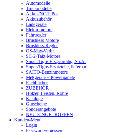
Automodelle
Truckmodelle
Akkus/NC/LiPos
Akkuzubehör
Ladegeräte
Elektromotore
Fahrtregler
Brushless-Motore
Brushless-Regler
OS-Max-Verbr.
SC-2-Takt-Motore
Super-Tigre-Ers.,vorrätig, So.A.
Super-Tigre-Ersatzteile, lieferbar
SAITO-Benzinmotore
Meßgeräte + Powerpanele
Fachbücher
ZUBEHÖR
Hölzer, Leisten, Rohre
Kataloge
Gutscheine
Sonderangebote
NEU EINGETROFFEN
Kunden-Menü
Login
Passwort vergessen