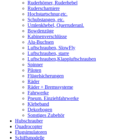
Ruderhörner, Ruderhebel
Ruderscharniere
Hochstartschnur,etc.
Schubstangen, etc.
Umlenkhebel, Querruderanl.
Bowdenzüge
Kabinenverschlüsse
Alu-Buchsen
Luftschrauben, SlowFly
Luftschrauben, starre
Luftschrauben,Klappluftschrauben
Spinner
Piloten
Flügelsicherungen
Räder
Räder + Bremssysteme
Fahrwerke
Pneum. Einziehfahrwerke
Klebeband
Dekorbogen
Sonstiges Zubehör
Hubschrauber
Quadrocopter
Flugsimulatoren
Schiffsmodelle