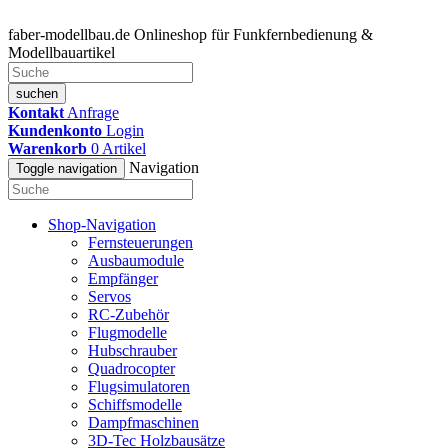
faber-modellbau.de
Onlineshop für Funkfernbedienung &
Modellbauartikel
suchen
Kontakt
Anfrage
Kundenkonto
Login
Warenkorb
0
Artikel
Navigation
Toggle navigation
Shop-Navigation
Fernsteuerungen
Ausbaumodule
Empfänger
Servos
RC-Zubehör
Flugmodelle
Hubschrauber
Quadrocopter
Flugsimulatoren
Schiffsmodelle
Dampfmaschinen
3D-Tec Holzbausätze