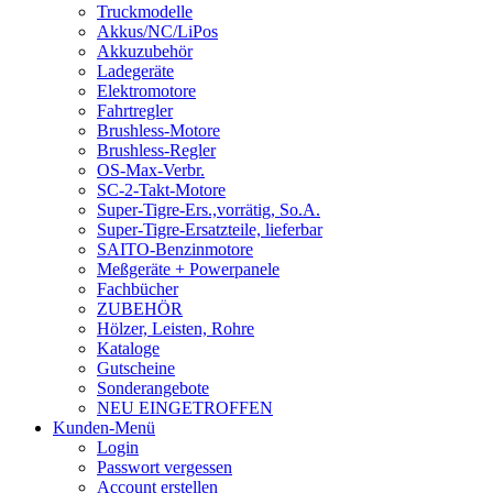
Truckmodelle
Akkus/NC/LiPos
Akkuzubehör
Ladegeräte
Elektromotore
Fahrtregler
Brushless-Motore
Brushless-Regler
OS-Max-Verbr.
SC-2-Takt-Motore
Super-Tigre-Ers.,vorrätig, So.A.
Super-Tigre-Ersatzteile, lieferbar
SAITO-Benzinmotore
Meßgeräte + Powerpanele
Fachbücher
ZUBEHÖR
Hölzer, Leisten, Rohre
Kataloge
Gutscheine
Sonderangebote
NEU EINGETROFFEN
Kunden-Menü
Login
Passwort vergessen
Account erstellen