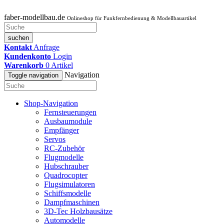
faber-modellbau.de
Onlineshop für Funkfernbedienung & Modellbauartikel
suchen
Kontakt
Anfrage
Kundenkonto
Login
Warenkorb
0
Artikel
Navigation
Toggle navigation
Shop-Navigation
Fernsteuerungen
Ausbaumodule
Empfänger
Servos
RC-Zubehör
Flugmodelle
Hubschrauber
Quadrocopter
Flugsimulatoren
Schiffsmodelle
Dampfmaschinen
3D-Tec Holzbausätze
Automodelle