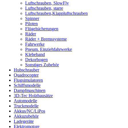
Luftschrauben, SlowFly
Luftschrauben, starre
Luftschrauben,Klappluftschrauben
Spinner
Piloten
Flügelsicherungen
Räder
Räder + Bremssysteme
Fahrwerke
Pneum. Einziehfahrwerke
Klebeband
Dekorbogen
Sonstiges Zubehör
Hubschrauber
Quadrocopter
Flugsimulatoren
Schiffsmodelle
Dampfmaschinen
3D-Tec Holzbausätze
Automodelle
Truckmodelle
Akkus/NC/LiPos
Akkuzubehör
Ladegeräte
Elektromotore