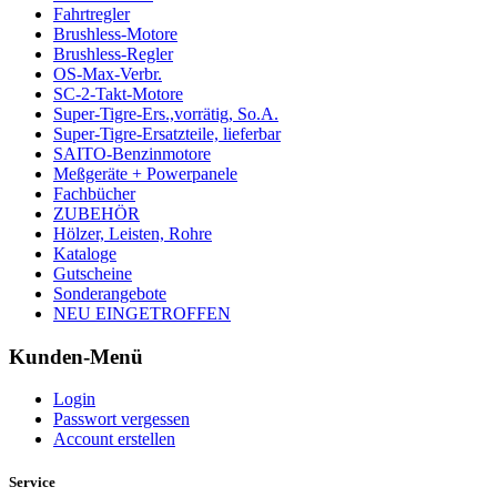
Fahrtregler
Brushless-Motore
Brushless-Regler
OS-Max-Verbr.
SC-2-Takt-Motore
Super-Tigre-Ers.,vorrätig, So.A.
Super-Tigre-Ersatzteile, lieferbar
SAITO-Benzinmotore
Meßgeräte + Powerpanele
Fachbücher
ZUBEHÖR
Hölzer, Leisten, Rohre
Kataloge
Gutscheine
Sonderangebote
NEU EINGETROFFEN
Kunden-Menü
Login
Passwort vergessen
Account erstellen
Service