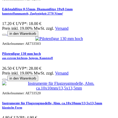
Edelstahllitze 0,55mm, Diamantlitze 19x0,1mm
kunststoffummantelt, Zugfestigkeit 2770 N/mm²
17.20 €
UVP*: 18.00 €
Preis inkl. 19.00% MwSt. zzgl.
Versand
in den Warenkorb
Artikelnummer: AE733503
Pilotenfigur 130 mm hoch
aus extrem leichtem, beigem. Kunststoff
26.50 €
UVP*: 28.00 €
Preis inkl. 19.00% MwSt. zzgl.
Versand
in den Warenkorb
Artikelnummer: AE733520
Instrumente für Flugzeugmodelle, Abm. ca.10x10mm/13,5x13,5mm
klassische Form
4.80 €
UVP*: 4.90 €