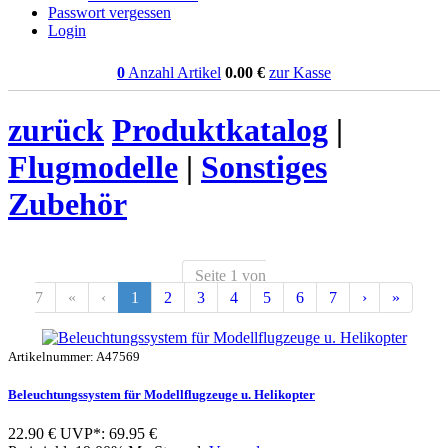
Passwort vergessen
Login
0
Anzahl Artikel
0.00
€
zur Kasse
zurück
Produktkatalog
|
Flugmodelle
|
Sonstiges
Zubehör
Seite 1 von
7
«
‹
1
2
3
4
5
6
7
›
»
Artikelnummer: A47569
Beleuchtungssystem für Modellflugzeuge u. Helikopter
22.90 €
UVP*: 69.95 €