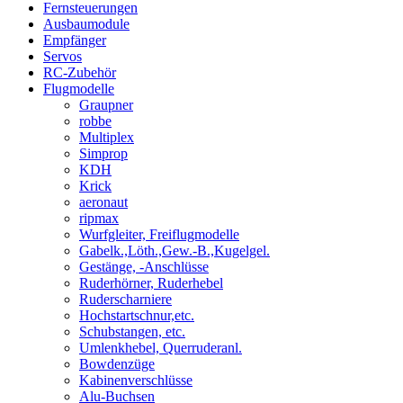
Fernsteuerungen
Ausbaumodule
Empfänger
Servos
RC-Zubehör
Flugmodelle
Graupner
robbe
Multiplex
Simprop
KDH
Krick
aeronaut
ripmax
Wurfgleiter, Freiflugmodelle
Gabelk.,Löth.,Gew.-B.,Kugelgel.
Gestänge, -Anschlüsse
Ruderhörner, Ruderhebel
Ruderscharniere
Hochstartschnur,etc.
Schubstangen, etc.
Umlenkhebel, Querruderanl.
Bowdenzüge
Kabinenverschlüsse
Alu-Buchsen