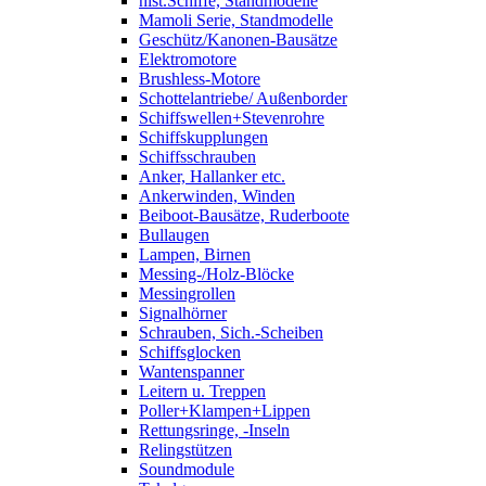
hist.Schiffe, Standmodelle
Mamoli Serie, Standmodelle
Geschütz/Kanonen-Bausätze
Elektromotore
Brushless-Motore
Schottelantriebe/ Außenborder
Schiffswellen+Stevenrohre
Schiffskupplungen
Schiffsschrauben
Anker, Hallanker etc.
Ankerwinden, Winden
Beiboot-Bausätze, Ruderboote
Bullaugen
Lampen, Birnen
Messing-/Holz-Blöcke
Messingrollen
Signalhörner
Schrauben, Sich.-Scheiben
Schiffsglocken
Wantenspanner
Leitern u. Treppen
Poller+Klampen+Lippen
Rettungsringe, -Inseln
Relingstützen
Soundmodule