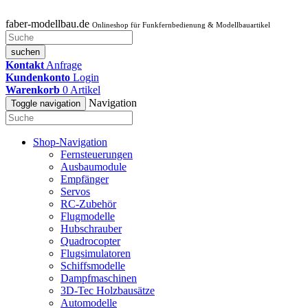
faber-modellbau.de
Onlineshop für Funkfernbedienung & Modellbauartikel
suchen
Kontakt
Anfrage
Kundenkonto
Login
Warenkorb
0
Artikel
Navigation
Toggle navigation
Shop-Navigation
Fernsteuerungen
Ausbaumodule
Empfänger
Servos
RC-Zubehör
Flugmodelle
Hubschrauber
Quadrocopter
Flugsimulatoren
Schiffsmodelle
Dampfmaschinen
3D-Tec Holzbausätze
Automodelle