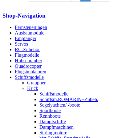
Shop-Navigation
Fernsteuerungen
Ausbaumodule
Empfänger
Servos
RC-Zubehör
Flugmodelle
Hubschrauber
Quadrocopter
Flugsimulatoren
Schiffsmodelle
Graupner
Krick
Schiffsmodelle
Schiffsm.ROMARIN+Zubeh.
Segelyachten/ -boote
Sportboote
Rennboote
Dampfschiffe
Dampfmaschinen
Stirlingmotore