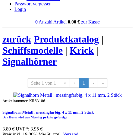
Passwort vergessen
Login
0
Anzahl Artikel
0.00
€
zur Kasse
zurück
Produktkatalog
|
Schiffsmodelle
|
Krick
|
Signalhörner
Seite 1 von 1
«
‹
1
›
»
Artikelnummer: KR63106
Signalhorn Metall , messingfarbig, 4 x 11 mm, 2 Stück
Das Horn wird aus Messing präzise gefertigt
3.80 €
UVP*: 3.95 €
Preis inkl. 19.00% MwSt. zzgl.
Versand