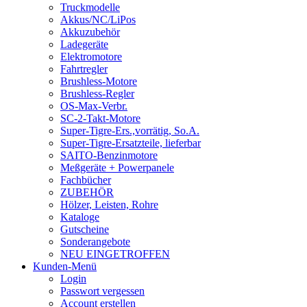
Truckmodelle
Akkus/NC/LiPos
Akkuzubehör
Ladegeräte
Elektromotore
Fahrtregler
Brushless-Motore
Brushless-Regler
OS-Max-Verbr.
SC-2-Takt-Motore
Super-Tigre-Ers.,vorrätig, So.A.
Super-Tigre-Ersatzteile, lieferbar
SAITO-Benzinmotore
Meßgeräte + Powerpanele
Fachbücher
ZUBEHÖR
Hölzer, Leisten, Rohre
Kataloge
Gutscheine
Sonderangebote
NEU EINGETROFFEN
Kunden-Menü
Login
Passwort vergessen
Account erstellen