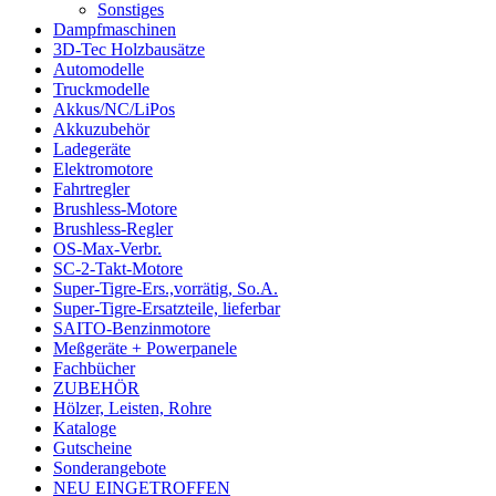
Sonstiges
Dampfmaschinen
3D-Tec Holzbausätze
Automodelle
Truckmodelle
Akkus/NC/LiPos
Akkuzubehör
Ladegeräte
Elektromotore
Fahrtregler
Brushless-Motore
Brushless-Regler
OS-Max-Verbr.
SC-2-Takt-Motore
Super-Tigre-Ers.,vorrätig, So.A.
Super-Tigre-Ersatzteile, lieferbar
SAITO-Benzinmotore
Meßgeräte + Powerpanele
Fachbücher
ZUBEHÖR
Hölzer, Leisten, Rohre
Kataloge
Gutscheine
Sonderangebote
NEU EINGETROFFEN