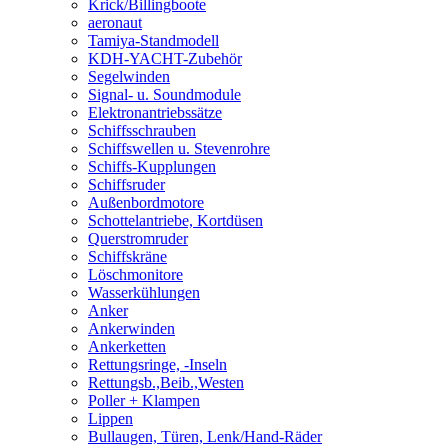
Krick/Billingboote
aeronaut
Tamiya-Standmodell
KDH-YACHT-Zubehör
Segelwinden
Signal- u. Soundmodule
Elektronantriebssätze
Schiffsschrauben
Schiffswellen u. Stevenrohre
Schiffs-Kupplungen
Schiffsruder
Außenbordmotore
Schottelantriebe, Kortdüsen
Querstromruder
Schiffskräne
Löschmonitore
Wasserkühlungen
Anker
Ankerwinden
Ankerketten
Rettungsringe, -Inseln
Rettungsb.,Beib.,Westen
Poller + Klampen
Lippen
Bullaugen, Türen, Lenk/Hand-Räder