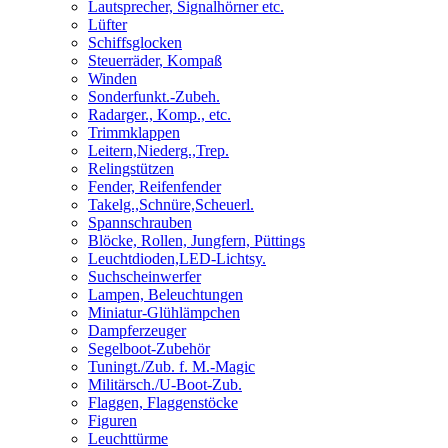
Lautsprecher, Signalhörner etc.
Lüfter
Schiffsglocken
Steuerräder, Kompaß
Winden
Sonderfunkt.-Zubeh.
Radarger., Komp., etc.
Trimmklappen
Leitern,Niederg.,Trep.
Relingstützen
Fender, Reifenfender
Takelg.,Schnüre,Scheuerl.
Spannschrauben
Blöcke, Rollen, Jungfern, Püttings
Leuchtdioden,LED-Lichtsy.
Suchscheinwerfer
Lampen, Beleuchtungen
Miniatur-Glühlämpchen
Dampferzeuger
Segelboot-Zubehör
Tuningt./Zub. f. M.-Magic
Militärsch./U-Boot-Zub.
Flaggen, Flaggenstöcke
Figuren
Leuchttürme