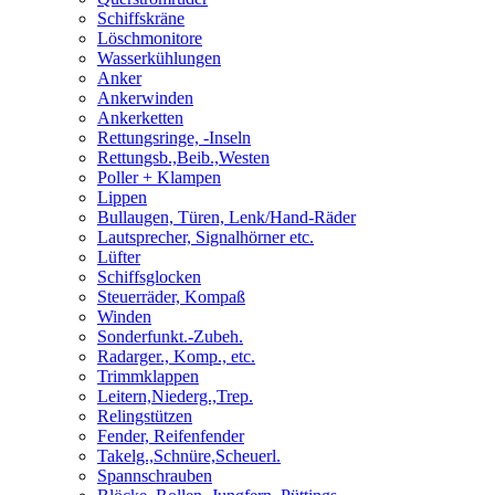
Schiffskräne
Löschmonitore
Wasserkühlungen
Anker
Ankerwinden
Ankerketten
Rettungsringe, -Inseln
Rettungsb.,Beib.,Westen
Poller + Klampen
Lippen
Bullaugen, Türen, Lenk/Hand-Räder
Lautsprecher, Signalhörner etc.
Lüfter
Schiffsglocken
Steuerräder, Kompaß
Winden
Sonderfunkt.-Zubeh.
Radarger., Komp., etc.
Trimmklappen
Leitern,Niederg.,Trep.
Relingstützen
Fender, Reifenfender
Takelg.,Schnüre,Scheuerl.
Spannschrauben