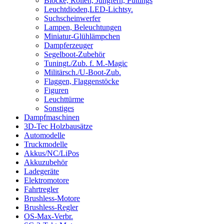
Blöcke, Rollen, Jungfern, Püttings
Leuchtdioden,LED-Lichtsy.
Suchscheinwerfer
Lampen, Beleuchtungen
Miniatur-Glühlämpchen
Dampferzeuger
Segelboot-Zubehör
Tuningt./Zub. f. M.-Magic
Militärsch./U-Boot-Zub.
Flaggen, Flaggenstöcke
Figuren
Leuchttürme
Sonstiges
Dampfmaschinen
3D-Tec Holzbausätze
Automodelle
Truckmodelle
Akkus/NC/LiPos
Akkuzubehör
Ladegeräte
Elektromotore
Fahrtregler
Brushless-Motore
Brushless-Regler
OS-Max-Verbr.