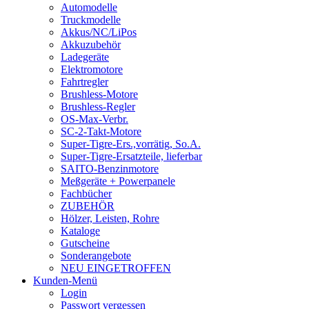
Automodelle
Truckmodelle
Akkus/NC/LiPos
Akkuzubehör
Ladegeräte
Elektromotore
Fahrtregler
Brushless-Motore
Brushless-Regler
OS-Max-Verbr.
SC-2-Takt-Motore
Super-Tigre-Ers.,vorrätig, So.A.
Super-Tigre-Ersatzteile, lieferbar
SAITO-Benzinmotore
Meßgeräte + Powerpanele
Fachbücher
ZUBEHÖR
Hölzer, Leisten, Rohre
Kataloge
Gutscheine
Sonderangebote
NEU EINGETROFFEN
Kunden-Menü
Login
Passwort vergessen