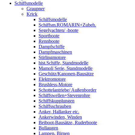
Schiffsmodelle
Graupner
Krick
Schiffsmodelle
Schiffsm.ROMARIN+Zubeh.
Segelyachten/ -boote
Sportboote
Rennboote
Dampfschiffe
Dampfmaschinen
Stirlingmotore
hist.Schiffe, Standmodelle
Mamoli Serie, Standmodelle
Geschütz/Kanonen-Bausätze
Elektromotore
Brushless-Motore
Schottelantriebe/ Außenborder
Schiffswellen+Stevenrohre
Schiffskupplungen
Schiffsschrauben
Anker, Hallanker etc.
Ankerwinden, Winden
Beiboot-Bausätze, Ruderboote
Bullaugen
Lampen, Birnen