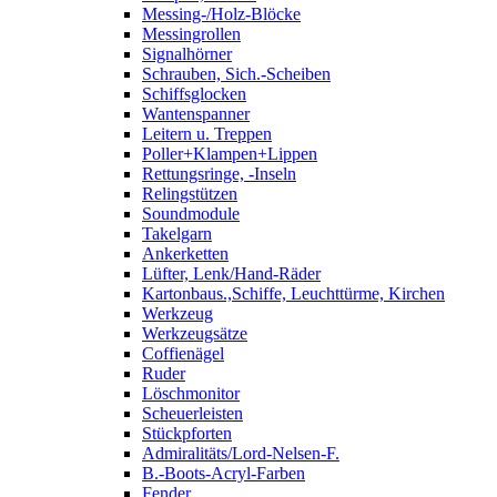
Messing-/Holz-Blöcke
Messingrollen
Signalhörner
Schrauben, Sich.-Scheiben
Schiffsglocken
Wantenspanner
Leitern u. Treppen
Poller+Klampen+Lippen
Rettungsringe, -Inseln
Relingstützen
Soundmodule
Takelgarn
Ankerketten
Lüfter, Lenk/Hand-Räder
Kartonbaus.,Schiffe, Leuchttürme, Kirchen
Werkzeug
Werkzeugsätze
Coffienägel
Ruder
Löschmonitor
Scheuerleisten
Stückpforten
Admiralitäts/Lord-Nelsen-F.
B.-Boots-Acryl-Farben
Fender