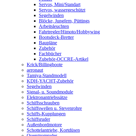
Servos, Mini/Standart
Servos, wassergeschützt
Segelwinden
Blöcke, Jungfern, Püttings
Arbeitsleuchten
Fahrtregler/Himoto/Hobbywing
Bootsdeck-Bretter
Baupläne
Zubehör
Fachbücher
Zubehör-OCCRE-Artikel
Krick/Billingboote
aeronaut
Tamiya-Standmodell
KDH-YACHT-Zubehör
Segelwinden
Signal- u. Soundmodule
Elektronantriebssätze
Schiffsschrauben
Schiffswellen u. Stevenrohre
Schiffs-Kupplungen
Schiffsruder
Außenbordmotore
Schottelantriebe, Kortdüsen
Querstromruder