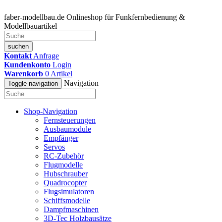
faber-modellbau.de
Onlineshop für Funkfernbedienung &
Modellbauartikel
suchen
Kontakt
Anfrage
Kundenkonto
Login
Warenkorb
0
Artikel
Navigation
Toggle navigation
Shop-Navigation
Fernsteuerungen
Ausbaumodule
Empfänger
Servos
RC-Zubehör
Flugmodelle
Hubschrauber
Quadrocopter
Flugsimulatoren
Schiffsmodelle
Dampfmaschinen
3D-Tec Holzbausätze