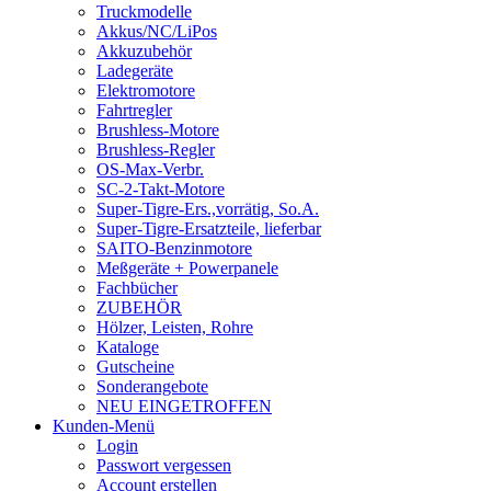
Truckmodelle
Akkus/NC/LiPos
Akkuzubehör
Ladegeräte
Elektromotore
Fahrtregler
Brushless-Motore
Brushless-Regler
OS-Max-Verbr.
SC-2-Takt-Motore
Super-Tigre-Ers.,vorrätig, So.A.
Super-Tigre-Ersatzteile, lieferbar
SAITO-Benzinmotore
Meßgeräte + Powerpanele
Fachbücher
ZUBEHÖR
Hölzer, Leisten, Rohre
Kataloge
Gutscheine
Sonderangebote
NEU EINGETROFFEN
Kunden-Menü
Login
Passwort vergessen
Account erstellen