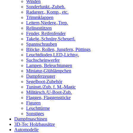
Winden
Sonderfunkt.-Zubeh.
Radarger., Komp., etc.
Trimmklappen
Leitern,Niederg.,Trep.
Relingstützen
Fender, Reifenfender
Takelg.,Schnüre,Scheuerl.
Spannschrauben
Blöcke, Rollen, Jungfern, Püttings
Leuchtdioden,LED-Lichtsy.
Suchscheinwerfer
Lampen, Beleuchtungen
Miniatur-Glühlämpchen
Dampferzeuger
Segelboot-Zubehör
Tuningt./Zub. f. M.-Magic
Militärsch./U-Boot-Zub.
Flaggen, Flaggenstöcke
Figuren
Leuchttürme
Sonstiges
Dampfmaschinen
3D-Tec Holzbausätze
Automodelle