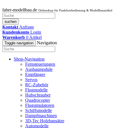
faber-modellbau.de
Onlineshop für Funkfernbedienung & Modellbauartikel
suchen
Kontakt
Anfrage
Kundenkonto
Login
Warenkorb
0
Artikel
Navigation
Toggle navigation
Shop-Navigation
Fernsteuerungen
Ausbaumodule
Empfänger
Servos
RC-Zubehör
Flugmodelle
Hubschrauber
Quadrocopter
Flugsimulatoren
Schiffsmodelle
Dampfmaschinen
3D-Tec Holzbausätze
Automodelle