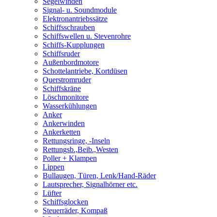
Segelwinden
Signal- u. Soundmodule
Elektronantriebssätze
Schiffsschrauben
Schiffswellen u. Stevenrohre
Schiffs-Kupplungen
Schiffsruder
Außenbordmotore
Schottelantriebe, Kortdüsen
Querstromruder
Schiffskräne
Löschmonitore
Wasserkühlungen
Anker
Ankerwinden
Ankerketten
Rettungsringe, -Inseln
Rettungsb.,Beib.,Westen
Poller + Klampen
Lippen
Bullaugen, Türen, Lenk/Hand-Räder
Lautsprecher, Signalhörner etc.
Lüfter
Schiffsglocken
Steuerräder, Kompaß