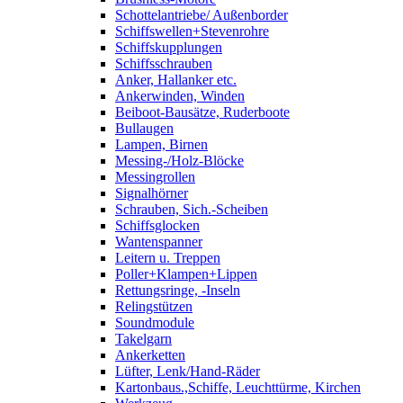
Schottelantriebe/ Außenborder
Schiffswellen+Stevenrohre
Schiffskupplungen
Schiffsschrauben
Anker, Hallanker etc.
Ankerwinden, Winden
Beiboot-Bausätze, Ruderboote
Bullaugen
Lampen, Birnen
Messing-/Holz-Blöcke
Messingrollen
Signalhörner
Schrauben, Sich.-Scheiben
Schiffsglocken
Wantenspanner
Leitern u. Treppen
Poller+Klampen+Lippen
Rettungsringe, -Inseln
Relingstützen
Soundmodule
Takelgarn
Ankerketten
Lüfter, Lenk/Hand-Räder
Kartonbaus.,Schiffe, Leuchttürme, Kirchen