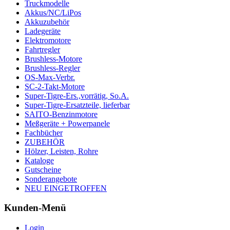
Truckmodelle
Akkus/NC/LiPos
Akkuzubehör
Ladegeräte
Elektromotore
Fahrtregler
Brushless-Motore
Brushless-Regler
OS-Max-Verbr.
SC-2-Takt-Motore
Super-Tigre-Ers.,vorrätig, So.A.
Super-Tigre-Ersatzteile, lieferbar
SAITO-Benzinmotore
Meßgeräte + Powerpanele
Fachbücher
ZUBEHÖR
Hölzer, Leisten, Rohre
Kataloge
Gutscheine
Sonderangebote
NEU EINGETROFFEN
Kunden-Menü
Login