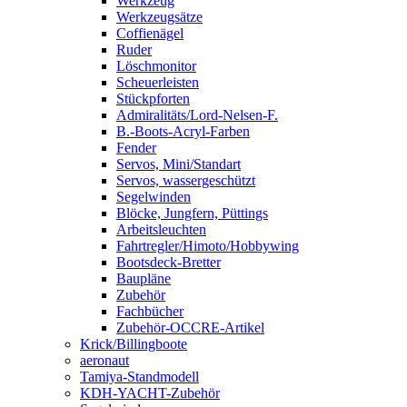
Werkzeug
Werkzeugsätze
Coffienägel
Ruder
Löschmonitor
Scheuerleisten
Stückpforten
Admiralitäts/Lord-Nelsen-F.
B.-Boots-Acryl-Farben
Fender
Servos, Mini/Standart
Servos, wassergeschützt
Segelwinden
Blöcke, Jungfern, Püttings
Arbeitsleuchten
Fahrtregler/Himoto/Hobbywing
Bootsdeck-Bretter
Baupläne
Zubehör
Fachbücher
Zubehör-OCCRE-Artikel
Krick/Billingboote
aeronaut
Tamiya-Standmodell
KDH-YACHT-Zubehör