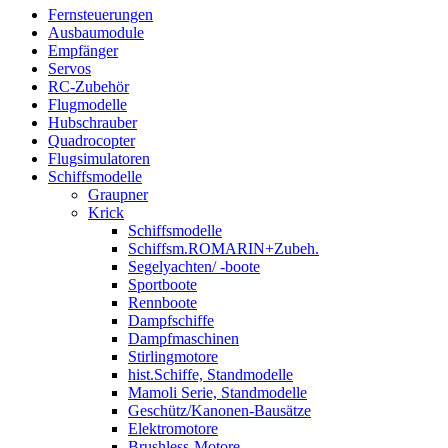
Fernsteuerungen
Ausbaumodule
Empfänger
Servos
RC-Zubehör
Flugmodelle
Hubschrauber
Quadrocopter
Flugsimulatoren
Schiffsmodelle
Graupner
Krick
Schiffsmodelle
Schiffsm.ROMARIN+Zubeh.
Segelyachten/ -boote
Sportboote
Rennboote
Dampfschiffe
Dampfmaschinen
Stirlingmotore
hist.Schiffe, Standmodelle
Mamoli Serie, Standmodelle
Geschütz/Kanonen-Bausätze
Elektromotore
Brushless-Motore