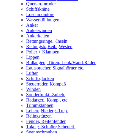
Querstromruder
Schiffskräne
Löschmonitore
Wasserkühlungen
Anker
Ankerwinden
Ankerketten
Rettungsringe, -Inseln
Rettungsb.,Beib.,Westen
Poller + Klampen
Lippen
Bullaugen, Türen, Lenk/Hand-Räder
Lautsprecher, Signalhörner etc.
Lüfter
Schiffsglocken
Steuerräder, Kompaß
Winden
Sonderfunkt.-Zubeh.
Radarger., Komp., etc.
Trimmklappen
Leitern,Niederg.,Trep.
Relingstützen
Fender, Reifenfender
Takelg.,Schnüre,Scheuerl.
Spannschrauben