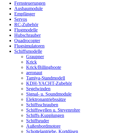
Fernsteuerungen
Ausbaumodule
Empfänger
Servos
RC-Zubehör
Flugmodelle
Hubschrauber
Quadrocopter
Flugsimulatoren
Schiffsmodelle
Graupner
Krick
Krick/Billingboote
aeronaut
Tamiya-Standmodell
KDH-YACHT-Zubehör
Segelwinden
Signal- u. Soundmodule
Elektronantriebssätze
Schiffsschrauben
Schiffswellen u. Stevenrohre
Schiffs-Kupplungen
Schiffsruder
Außenbordmotore
Schottelantriebe, Kortdüsen