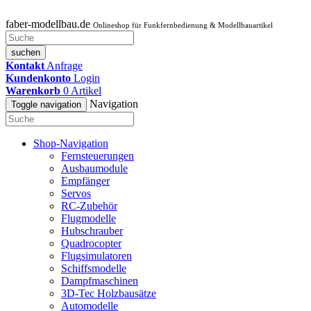
faber-modellbau.de
Onlineshop für Funkfernbedienung & Modellbauartikel
suchen
Kontakt
Anfrage
Kundenkonto
Login
Warenkorb
0
Artikel
Navigation
Toggle navigation
Shop-Navigation
Fernsteuerungen
Ausbaumodule
Empfänger
Servos
RC-Zubehör
Flugmodelle
Hubschrauber
Quadrocopter
Flugsimulatoren
Schiffsmodelle
Dampfmaschinen
3D-Tec Holzbausätze
Automodelle