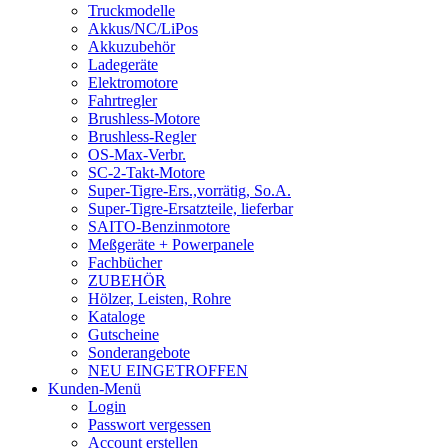
Truckmodelle
Akkus/NC/LiPos
Akkuzubehör
Ladegeräte
Elektromotore
Fahrtregler
Brushless-Motore
Brushless-Regler
OS-Max-Verbr.
SC-2-Takt-Motore
Super-Tigre-Ers.,vorrätig, So.A.
Super-Tigre-Ersatzteile, lieferbar
SAITO-Benzinmotore
Meßgeräte + Powerpanele
Fachbücher
ZUBEHÖR
Hölzer, Leisten, Rohre
Kataloge
Gutscheine
Sonderangebote
NEU EINGETROFFEN
Kunden-Menü
Login
Passwort vergessen
Account erstellen