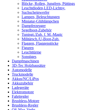
Blöcke, Rollen, Jungfern, Püttings
Leuchtdioden,LED-Lichtsy.
Suchscheinwerfer
Lampen, Beleuchtungen
Miniatur-Glühlämpchen
Dampferzeuger
Segelboot-Zubehör
Tuningt./Zub. f. M.-Magic
Militärsch./U-Boot-Zub.
Flaggen, Flaggenstöcke
Figuren
Leuchttürme
Sonstiges
Dampfmaschinen
3D-Tec Holzbausätze
Automodelle
Truckmodelle
Akkus/NC/LiPos
Akkuzubehör
Ladegeräte
Elektromotore
Fahrtregler
Brushless-Motore
Brushless-Regler
OS-Max-Verbr.