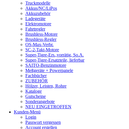
Truckmodelle
Akkus/NC/LiPos
Akkuzubehör
Ladegeräte
Elektromotore
Fahrtregler
Brushless-Motore
Brushless-Regler
OS-Max-Verbr.
SC-2-Takt-Motore
Super-Tigre-Ers.,vorrätig, So.A.
Super-Tigre-Ersatzteile, lieferbar
SAITO-Benzinmotore
Meßgeräte + Powerpanele
Fachbücher
ZUBEHÖR
Hölzer, Leisten, Rohre
Kataloge
Gutscheine
Sonderangebote
NEU EINGETROFFEN
Kunden-Menü
Login
Passwort vergessen
Account erstellen