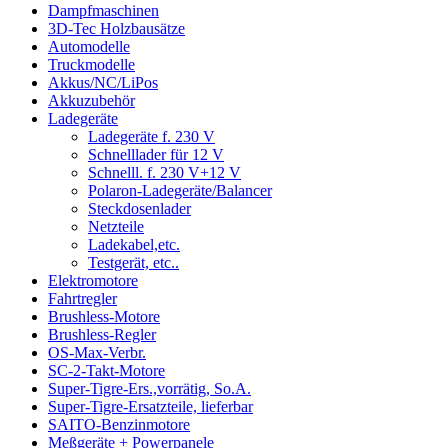
Dampfmaschinen
3D-Tec Holzbausätze
Automodelle
Truckmodelle
Akkus/NC/LiPos
Akkuzubehör
Ladegeräte
Ladegeräte f. 230 V
Schnelllader für 12 V
Schnelll. f. 230 V+12 V
Polaron-Ladegeräte/Balancer
Steckdosenlader
Netzteile
Ladekabel,etc.
Testgerät, etc..
Elektromotore
Fahrtregler
Brushless-Motore
Brushless-Regler
OS-Max-Verbr.
SC-2-Takt-Motore
Super-Tigre-Ers.,vorrätig, So.A.
Super-Tigre-Ersatzteile, lieferbar
SAITO-Benzinmotore
Meßgeräte + Powerpanele