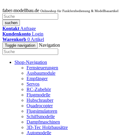
faber-modellbau.de
Onlineshop für Funkfernbedienung & Modellbauartikel
suchen
Kontakt
Anfrage
Kundenkonto
Login
Warenkorb
0
Artikel
Navigation
Toggle navigation
Shop-Navigation
Fernsteuerungen
Ausbaumodule
Empfänger
Servos
RC-Zubehör
Flugmodelle
Hubschrauber
Quadrocopter
Flugsimulatoren
Schiffsmodelle
Dampfmaschinen
3D-Tec Holzbausätze
Automodelle