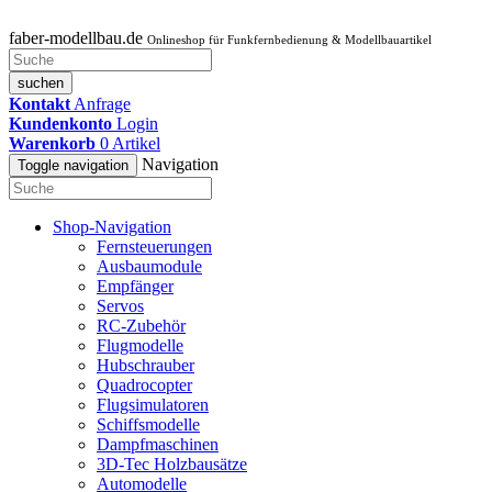
faber-modellbau.de
Onlineshop für Funkfernbedienung & Modellbauartikel
suchen
Kontakt
Anfrage
Kundenkonto
Login
Warenkorb
0
Artikel
Navigation
Toggle navigation
Shop-Navigation
Fernsteuerungen
Ausbaumodule
Empfänger
Servos
RC-Zubehör
Flugmodelle
Hubschrauber
Quadrocopter
Flugsimulatoren
Schiffsmodelle
Dampfmaschinen
3D-Tec Holzbausätze
Automodelle