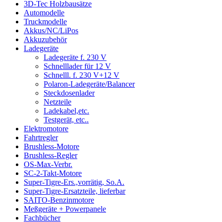
3D-Tec Holzbausätze
Automodelle
Truckmodelle
Akkus/NC/LiPos
Akkuzubehör
Ladegeräte
Ladegeräte f. 230 V
Schnelllader für 12 V
Schnelll. f. 230 V+12 V
Polaron-Ladegeräte/Balancer
Steckdosenlader
Netzteile
Ladekabel,etc.
Testgerät, etc..
Elektromotore
Fahrtregler
Brushless-Motore
Brushless-Regler
OS-Max-Verbr.
SC-2-Takt-Motore
Super-Tigre-Ers.,vorrätig, So.A.
Super-Tigre-Ersatzteile, lieferbar
SAITO-Benzinmotore
Meßgeräte + Powerpanele
Fachbücher