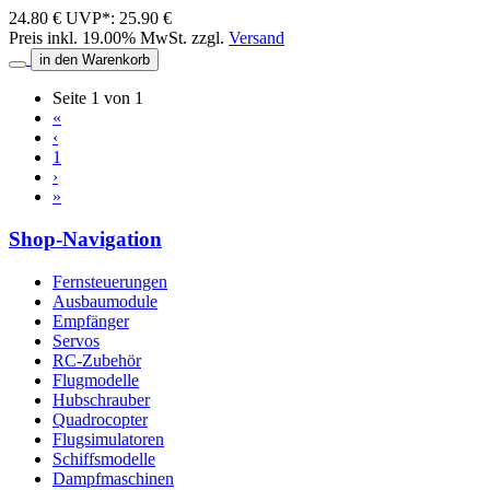
24.80 €
UVP*: 25.90 €
Preis inkl. 19.00% MwSt. zzgl.
Versand
in den Warenkorb
Seite 1 von 1
«
‹
1
›
»
Shop-Navigation
Fernsteuerungen
Ausbaumodule
Empfänger
Servos
RC-Zubehör
Flugmodelle
Hubschrauber
Quadrocopter
Flugsimulatoren
Schiffsmodelle
Dampfmaschinen