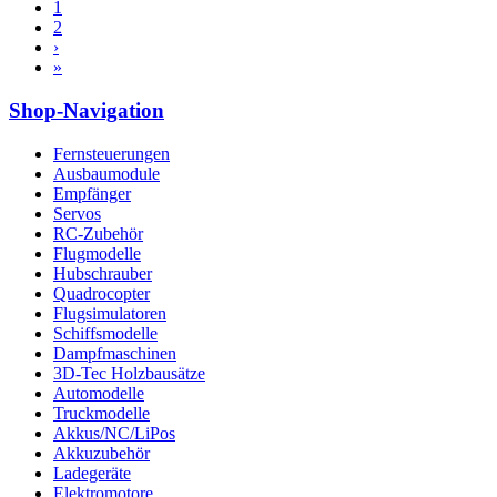
1
2
›
»
Shop-Navigation
Fernsteuerungen
Ausbaumodule
Empfänger
Servos
RC-Zubehör
Flugmodelle
Hubschrauber
Quadrocopter
Flugsimulatoren
Schiffsmodelle
Dampfmaschinen
3D-Tec Holzbausätze
Automodelle
Truckmodelle
Akkus/NC/LiPos
Akkuzubehör
Ladegeräte
Elektromotore