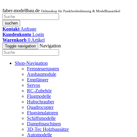
faber-modellbau.de
Onlineshop für Funkfernbedienung & Modellbauartikel
suchen
Kontakt
Anfrage
Kundenkonto
Login
Warenkorb
0
Artikel
Navigation
Toggle navigation
Shop-Navigation
Fernsteuerungen
Ausbaumodule
Empfänger
Servos
RC-Zubehör
Flugmodelle
Hubschrauber
Quadrocopter
Flugsimulatoren
Schiffsmodelle
Dampfmaschinen
3D-Tec Holzbausätze
Automodelle