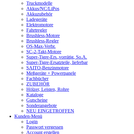
Truckmodelle
Akkus/NC/LiPos
Akkuzubehör
Ladegeräte
Elektromotore
Fahrtregler
Brushless-Motore
Brushless-Regler
OS-Max-Verbr.
SC-2-Takt-Motore
Super-Tigre-Ers.,vorrätig, So.A.
Super-Tigre-Ersatzteile, lieferbar
SAITO-Benzinmotore
Meßgeräte + Powerpanele
Fachbücher
ZUBEHÖR
Hölzer, Leisten, Rohre
Kataloge
Gutscheine
Sonderangebote
NEU EINGETROFFEN
Kunden-Menü
Login
Passwort vergessen
Account erstellen