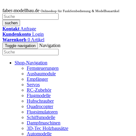
faber-modellbau.de
Onlineshop für Funkfernbedienung & Modellbauartikel
suchen
Kontakt
Anfrage
Kundenkonto
Login
Warenkorb
0
Artikel
Navigation
Toggle navigation
Shop-Navigation
Fernsteuerungen
Ausbaumodule
Empfänger
Servos
RC-Zubehör
Flugmodelle
Hubschrauber
Quadrocopter
Flugsimulatoren
Schiffsmodelle
Dampfmaschinen
3D-Tec Holzbausätze
Automodelle