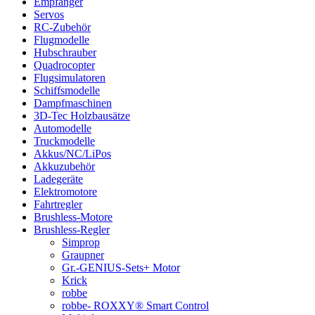
Empfänger
Servos
RC-Zubehör
Flugmodelle
Hubschrauber
Quadrocopter
Flugsimulatoren
Schiffsmodelle
Dampfmaschinen
3D-Tec Holzbausätze
Automodelle
Truckmodelle
Akkus/NC/LiPos
Akkuzubehör
Ladegeräte
Elektromotore
Fahrtregler
Brushless-Motore
Brushless-Regler
Simprop
Graupner
Gr.-GENIUS-Sets+ Motor
Krick
robbe
robbe- ROXXY® Smart Control