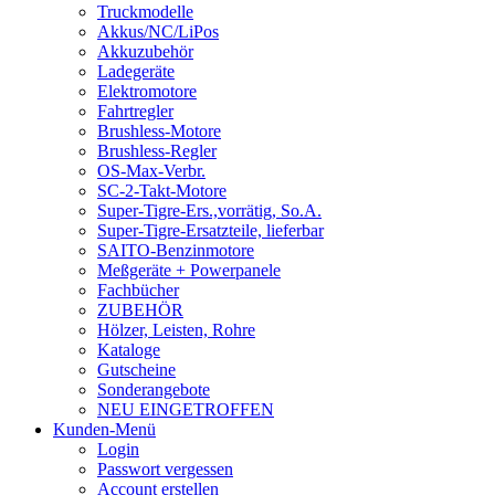
Truckmodelle
Akkus/NC/LiPos
Akkuzubehör
Ladegeräte
Elektromotore
Fahrtregler
Brushless-Motore
Brushless-Regler
OS-Max-Verbr.
SC-2-Takt-Motore
Super-Tigre-Ers.,vorrätig, So.A.
Super-Tigre-Ersatzteile, lieferbar
SAITO-Benzinmotore
Meßgeräte + Powerpanele
Fachbücher
ZUBEHÖR
Hölzer, Leisten, Rohre
Kataloge
Gutscheine
Sonderangebote
NEU EINGETROFFEN
Kunden-Menü
Login
Passwort vergessen
Account erstellen