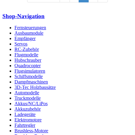
Shop-Navigation
Fernsteuerungen
Ausbaumodule
Empfänger
Servos
RC-Zubehör
Flugmodelle
Hubschrauber
Quadrocopter
Flugsimulatoren
Schiffsmodelle
Dampfmaschinen
3D-Tec Holzbausätze
Automodelle
Truckmodelle
Akkus/NC/LiPos
Akkuzubehör
Ladegeräte
Elektromotore
Fahrtregler
Brushless-Motore