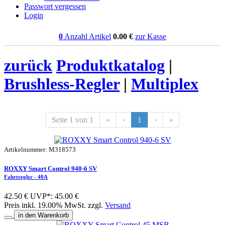
Passwort vergessen
Login
0
Anzahl Artikel
0.00
€
zur Kasse
zurück
Produktkatalog
|
Brushless-Regler
|
Multiplex
Seite 1 von 1
«
‹
1
›
»
Artikelnummer: M318573
ROXXY Smart Control 940-6 SV
Fahrtregler - 40A
42.50 €
UVP*: 45.00 €
Preis inkl. 19.00% MwSt. zzgl.
Versand
in den Warenkorb