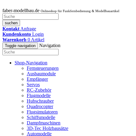
faber-modellbau.de
Onlineshop für Funkfernbedienung & Modellbauartikel
suchen
Kontakt
Anfrage
Kundenkonto
Login
Warenkorb
0
Artikel
Navigation
Toggle navigation
Shop-Navigation
Fernsteuerungen
Ausbaumodule
Empfänger
Servos
RC-Zubehör
Flugmodelle
Hubschrauber
Quadrocopter
Flugsimulatoren
Schiffsmodelle
Dampfmaschinen
3D-Tec Holzbausätze
Automodelle