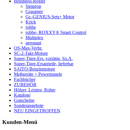
Brushless-Regler
Simprop
Graupner
Gr.-GENIUS-Sets+ Motor
Krick
robbe
robbe- ROXXY® Smart Control
Multiplex
aeronaut
OS-Max-Verbr.
SC-2-Takt-Motore
Super-Tigre-Ers.,vorrätig, So.A.
Super-Tigre-Ersatzteile, lieferbar
SAITO-Benzinmotore
Meßgeräte + Powerpanele
Fachbücher
ZUBEHÖR
Hölzer, Leisten, Rohre
Kataloge
Gutscheine
Sonderangebote
NEU EINGETROFFEN
Kunden-Menü