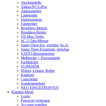
Truckmodelle
Akkus/NC/LiPos
Akkuzubehör
Ladegeräte
Elektromotore
Fahrtregler
Brushless-Motore
Brushless-Regler
OS-Max-Verbr.
SC-2-Takt-Motore
Super-Tigre-Ers.,vorrätig, So.A.
Super-Tigre-Ersatzteile, lieferbar
SAITO-Benzinmotore
Meßgeräte + Powerpanele
Fachbücher
ZUBEHÖR
Hölzer, Leisten, Rohre
Kataloge
Gutscheine
Sonderangebote
NEU EINGETROFFEN
Kunden-Menü
Login
Passwort vergessen
Account erstellen