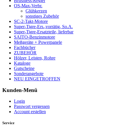
Brushless-Regler
OS-Max-Verbr.
Glühkerzen
sonstiges Zubehör
SC-2-Takt-Motore
Super-Tigre-Ers.,vorrätig, So.A.
Super-Tigre-Ersatzteile, lieferbar
SAITO-Benzinmotore
Meßgeräte + Powerpanele
Fachbücher
ZUBEHÖR
Hölzer, Leisten, Rohre
Kataloge
Gutscheine
Sonderangebote
NEU EINGETROFFEN
Kunden-Menü
Login
Passwort vergessen
Account erstellen
Service