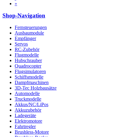
»
Shop-Navigation
Fernsteuerungen
Ausbaumodule
Empfänger
Servos
RC-Zubehör
Flugmodelle
Hubschrauber
Quadrocopter
Flugsimulatoren
Schiffsmodelle
Dampfmaschinen
3D-Tec Holzbausätze
Automodelle
Truckmodelle
Akkus/NC/LiPos
Akkuzubehör
Ladegeräte
Elektromotore
Fahrtregler
Brushless-Motore