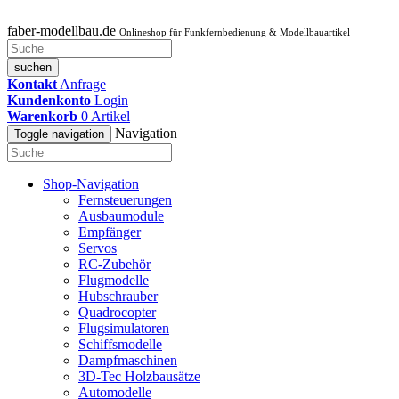
faber-modellbau.de
Onlineshop für Funkfernbedienung & Modellbauartikel
suchen
Kontakt
Anfrage
Kundenkonto
Login
Warenkorb
0
Artikel
Navigation
Toggle navigation
Shop-Navigation
Fernsteuerungen
Ausbaumodule
Empfänger
Servos
RC-Zubehör
Flugmodelle
Hubschrauber
Quadrocopter
Flugsimulatoren
Schiffsmodelle
Dampfmaschinen
3D-Tec Holzbausätze
Automodelle