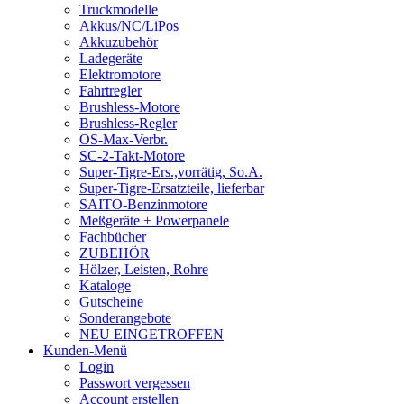
Truckmodelle
Akkus/NC/LiPos
Akkuzubehör
Ladegeräte
Elektromotore
Fahrtregler
Brushless-Motore
Brushless-Regler
OS-Max-Verbr.
SC-2-Takt-Motore
Super-Tigre-Ers.,vorrätig, So.A.
Super-Tigre-Ersatzteile, lieferbar
SAITO-Benzinmotore
Meßgeräte + Powerpanele
Fachbücher
ZUBEHÖR
Hölzer, Leisten, Rohre
Kataloge
Gutscheine
Sonderangebote
NEU EINGETROFFEN
Kunden-Menü
Login
Passwort vergessen
Account erstellen