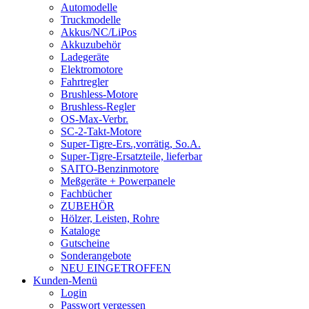
Automodelle
Truckmodelle
Akkus/NC/LiPos
Akkuzubehör
Ladegeräte
Elektromotore
Fahrtregler
Brushless-Motore
Brushless-Regler
OS-Max-Verbr.
SC-2-Takt-Motore
Super-Tigre-Ers.,vorrätig, So.A.
Super-Tigre-Ersatzteile, lieferbar
SAITO-Benzinmotore
Meßgeräte + Powerpanele
Fachbücher
ZUBEHÖR
Hölzer, Leisten, Rohre
Kataloge
Gutscheine
Sonderangebote
NEU EINGETROFFEN
Kunden-Menü
Login
Passwort vergessen