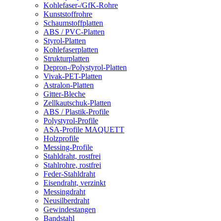
Kohlefaser-/GfK-Rohre
Kunststoffrohre
Schaumstoffplatten
ABS / PVC-Platten
Styrol-Platten
Kohlefaserplatten
Strukturplatten
Depron-/Polystyrol-Platten
Vivak-PET-Platten
Astralon-Platten
Gitter-Bleche
Zellkautschuk-Platten
ABS / Plastik-Profile
Polystyrol-Profile
ASA-Profile MAQUETT
Holzprofile
Messing-Profile
Stahldraht, rostfrei
Stahlrohre, rostfrei
Feder-Stahldraht
Eisendraht, verzinkt
Messingdraht
Neusilberdraht
Gewindestangen
Bandstahl