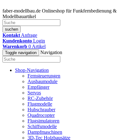
faber-modellbau.de
Onlineshop für Funkfernbedienung &
Modellbauartikel
suchen
Kontakt
Anfrage
Kundenkonto
Login
Warenkorb
0
Artikel
Navigation
Toggle navigation
Shop-Navigation
Fernsteuerungen
Ausbaumodule
Empfänger
Servos
RC-Zubehör
Flugmodelle
Hubschrauber
Quadrocopter
Flugsimulatoren
Schiffsmodelle
Dampfmaschinen
3D-Tec Holzbausätze