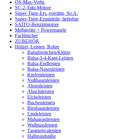
OS-Max-Verbr.
SC-2-Takt-Motore
Super-Tigre-Ers.,vorrätig, So.A.
Super-Tigre-Ersatzteile, lieferbar
SAITO-Benzinmotore
Meßgeräte + Powerpanele
Fachbücher
ZUBEHÖR
Hölzer, Leisten, Rohre
Balsabrettchen/Klötze
Balsa-3-4-Kant-Leisten
Balsa-Endleisten
Balsa-Nasenleisten
Kiefernleisten
Nußbaumleisten
Ahornleisten
Abachileisten
Eicheleisten
Buchenleisten
Birnbaumleisten
Lindeleisten
Mahagonileisten
Wallnussleisten
Tanganjicaleisten
Halbrundstäbe