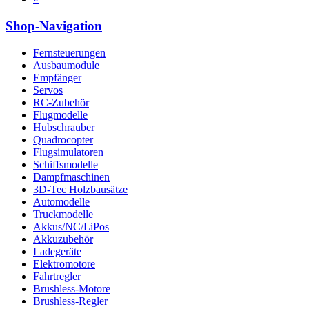
Shop-Navigation
Fernsteuerungen
Ausbaumodule
Empfänger
Servos
RC-Zubehör
Flugmodelle
Hubschrauber
Quadrocopter
Flugsimulatoren
Schiffsmodelle
Dampfmaschinen
3D-Tec Holzbausätze
Automodelle
Truckmodelle
Akkus/NC/LiPos
Akkuzubehör
Ladegeräte
Elektromotore
Fahrtregler
Brushless-Motore
Brushless-Regler