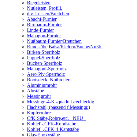
Biegeleisten
Nutleisten, Profill.
div. Leisten/Brettchen
Abachi-Furnier
Birnbaum-Furnier
Linde-Furnier
Mahagon-Furnier
Nußbaum-Furnier/Brettchen
Rundstäbe,Balsa/Kiefern/Buche/Nußb.
Birken-Sperrholz
Pappel-Sperrholz
Buchen-Sperrholz
Mahagoni-Sperrholz
Aero-Ply-Sperrholz
Bootsdeck, Nutbretter
Aluminiumrohr
Alustäbe
Messingrohr
Messingr.-4-K.-quadrat./rechteckig
Flachstahl, (passend f.Messingr.)
Kupferrohre
CfK-Stäbe,Rohre,etc. - NEU -
Kohlef.-,CFK-Rundstäbe
Kohlef.-,CFK-4-Kantstäbe
Glas-Epoxystäbe