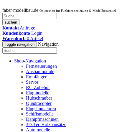
faber-modellbau.de
Onlineshop für Funkfernbedienung & Modellbauartikel
suchen
Kontakt
Anfrage
Kundenkonto
Login
Warenkorb
0
Artikel
Navigation
Toggle navigation
Shop-Navigation
Fernsteuerungen
Ausbaumodule
Empfänger
Servos
RC-Zubehör
Flugmodelle
Hubschrauber
Quadrocopter
Flugsimulatoren
Schiffsmodelle
Dampfmaschinen
3D-Tec Holzbausätze
Automodelle