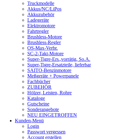
Truckmodelle
Akkus/NC/LiPos
Akkuzubehör
Ladegeräte
Elektromotore
Fahrtregler
Brushless-Motore
Brushless-Regler
OS-Max-Verbr.
SC-2-Takt-Motore
Super-Tigre-Ers.,vorrätig, So.A.
Super-Tigre-Ersatzteile, lieferbar
SAITO-Benzinmotore
Meßgeräte + Powerpanele
Fachbücher
ZUBEHÖR
Hölzer, Leisten, Rohre
Kataloge
Gutscheine
Sonderangebote
NEU EINGETROFFEN
Kunden-Menü
Login
Passwort vergessen
Account erstellen