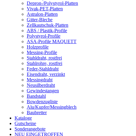
Depron-/Polystyrol-Platten
Vivak-PET-Platten
Astralon-Platten
Gitter-Bleche
Zellkautschuk-Platten
ABS / Plastik-Profile
Polystyrol-Profile
ASA-Profile MAQUETT
Holzprofile
Messing-Profile
Stahldraht, rostfrei
Stahlrohre, rostfrei
Feder-Stahldraht
Eisendraht, verzinkt
Messingdraht
Neusilberdraht
Gewindestangen
Bandstahl
Bowdenzugliste
Alu/Kupfer/Messingblech
Baubretter
Kataloge
Gutscheine
Sonderangebote
NEU EINGETROFFEN