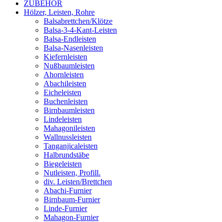
ZUBEHÖR
Hölzer, Leisten, Rohre
Balsabrettchen/Klötze
Balsa-3-4-Kant-Leisten
Balsa-Endleisten
Balsa-Nasenleisten
Kiefernleisten
Nußbaumleisten
Ahornleisten
Abachileisten
Eicheleisten
Buchenleisten
Birnbaumleisten
Lindeleisten
Mahagonileisten
Wallnussleisten
Tanganjicaleisten
Halbrundstäbe
Biegeleisten
Nutleisten, Profill.
div. Leisten/Brettchen
Abachi-Furnier
Birnbaum-Furnier
Linde-Furnier
Mahagon-Furnier