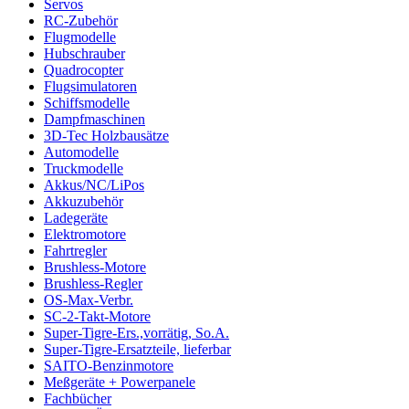
Servos
RC-Zubehör
Flugmodelle
Hubschrauber
Quadrocopter
Flugsimulatoren
Schiffsmodelle
Dampfmaschinen
3D-Tec Holzbausätze
Automodelle
Truckmodelle
Akkus/NC/LiPos
Akkuzubehör
Ladegeräte
Elektromotore
Fahrtregler
Brushless-Motore
Brushless-Regler
OS-Max-Verbr.
SC-2-Takt-Motore
Super-Tigre-Ers.,vorrätig, So.A.
Super-Tigre-Ersatzteile, lieferbar
SAITO-Benzinmotore
Meßgeräte + Powerpanele
Fachbücher