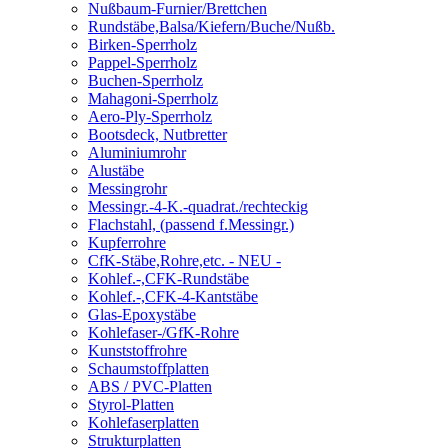
Nußbaum-Furnier/Brettchen
Rundstäbe,Balsa/Kiefern/Buche/Nußb.
Birken-Sperrholz
Pappel-Sperrholz
Buchen-Sperrholz
Mahagoni-Sperrholz
Aero-Ply-Sperrholz
Bootsdeck, Nutbretter
Aluminiumrohr
Alustäbe
Messingrohr
Messingr.-4-K.-quadrat./rechteckig
Flachstahl, (passend f.Messingr.)
Kupferrohre
CfK-Stäbe,Rohre,etc. - NEU -
Kohlef.-,CFK-Rundstäbe
Kohlef.-,CFK-4-Kantstäbe
Glas-Epoxystäbe
Kohlefaser-/GfK-Rohre
Kunststoffrohre
Schaumstoffplatten
ABS / PVC-Platten
Styrol-Platten
Kohlefaserplatten
Strukturplatten