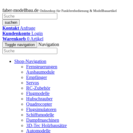
faber-modellbau.de
Onlineshop für Funkfernbedienung & Modellbauartikel
suchen
Kontakt
Anfrage
Kundenkonto
Login
Warenkorb
0
Artikel
Navigation
Toggle navigation
Shop-Navigation
Fernsteuerungen
Ausbaumodule
Empfänger
Servos
RC-Zubehör
Flugmodelle
Hubschrauber
Quadrocopter
Flugsimulatoren
Schiffsmodelle
Dampfmaschinen
3D-Tec Holzbausätze
Automodelle