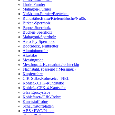
Linde-Furnier
Mahagon-Furnier
Nußbaum-Furnier/Brettchen
Rundstäbe,Balsa/Kiefern/Buche/Nußb.
Birken-Sperrholz
Pappel-Sperrholz
Buchen-Sperrholz
Mahagoni-Sperrholz
Aero-Ply-Sperrholz
Bootsdeck, Nutbretter
Aluminiumrohr
Alustäbe
Messingrohr
Messingr.-4-K.-quadrat./rechteckig
Flachstahl, (passend f.Messingr.)
Kupferrohre
CfK-Stäbe,Rohre,etc. - NEU -
Kohlef.-,CFK-Rundstäbe
Kohlef.-,CFK-4-Kantstäbe
Glas-Epoxystäbe
Kohlefaser-/GfK-Rohre
Kunststoffrohre
Schaumstoffplatten
ABS / PVC-Platten