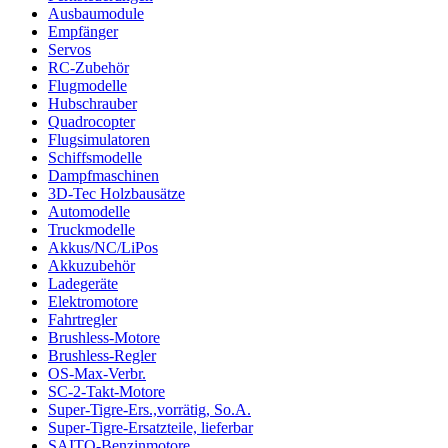
Ausbaumodule
Empfänger
Servos
RC-Zubehör
Flugmodelle
Hubschrauber
Quadrocopter
Flugsimulatoren
Schiffsmodelle
Dampfmaschinen
3D-Tec Holzbausätze
Automodelle
Truckmodelle
Akkus/NC/LiPos
Akkuzubehör
Ladegeräte
Elektromotore
Fahrtregler
Brushless-Motore
Brushless-Regler
OS-Max-Verbr.
SC-2-Takt-Motore
Super-Tigre-Ers.,vorrätig, So.A.
Super-Tigre-Ersatzteile, lieferbar
SAITO-Benzinmotore