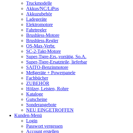
Truckmodelle
Akkus/NC/LiPos
Akkuzubehör
Ladegeräte
Elektromotore
Fahrtregler
Brushless-Motore
Brushless-Regler
OS-Max-Verbr.
SC-2-Takt-Motore
Super-Tigre-Ers.,vorrätig, So.A.
Super-Tigre-Ersatzteile, lieferbar
SAITO-Benzinmotore
Meßgeräte + Powerpanele
Fachbücher
ZUBEHÖR
Hölzer, Leisten, Rohre
Kataloge
Gutscheine
Sonderangebote
NEU EINGETROFFEN
Kunden-Menü
Login
Passwort vergessen
Account erstellen