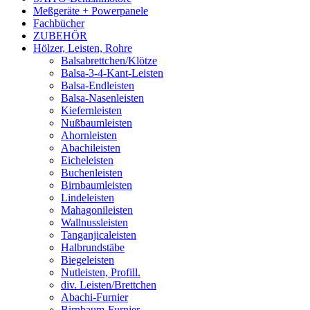
Meßgeräte + Powerpanele
Fachbücher
ZUBEHÖR
Hölzer, Leisten, Rohre
Balsabrettchen/Klötze
Balsa-3-4-Kant-Leisten
Balsa-Endleisten
Balsa-Nasenleisten
Kiefernleisten
Nußbaumleisten
Ahornleisten
Abachileisten
Eicheleisten
Buchenleisten
Birnbaumleisten
Lindeleisten
Mahagonileisten
Wallnussleisten
Tanganjicaleisten
Halbrundstäbe
Biegeleisten
Nutleisten, Profill.
div. Leisten/Brettchen
Abachi-Furnier
Birnbaum-Furnier