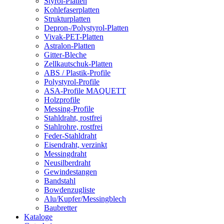
Styrol-Platten
Kohlefaserplatten
Strukturplatten
Depron-/Polystyrol-Platten
Vivak-PET-Platten
Astralon-Platten
Gitter-Bleche
Zellkautschuk-Platten
ABS / Plastik-Profile
Polystyrol-Profile
ASA-Profile MAQUETT
Holzprofile
Messing-Profile
Stahldraht, rostfrei
Stahlrohre, rostfrei
Feder-Stahldraht
Eisendraht, verzinkt
Messingdraht
Neusilberdraht
Gewindestangen
Bandstahl
Bowdenzugliste
Alu/Kupfer/Messingblech
Baubretter
Kataloge