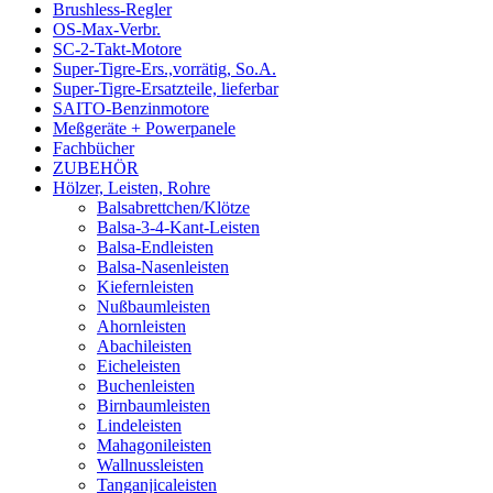
Brushless-Regler
OS-Max-Verbr.
SC-2-Takt-Motore
Super-Tigre-Ers.,vorrätig, So.A.
Super-Tigre-Ersatzteile, lieferbar
SAITO-Benzinmotore
Meßgeräte + Powerpanele
Fachbücher
ZUBEHÖR
Hölzer, Leisten, Rohre
Balsabrettchen/Klötze
Balsa-3-4-Kant-Leisten
Balsa-Endleisten
Balsa-Nasenleisten
Kiefernleisten
Nußbaumleisten
Ahornleisten
Abachileisten
Eicheleisten
Buchenleisten
Birnbaumleisten
Lindeleisten
Mahagonileisten
Wallnussleisten
Tanganjicaleisten