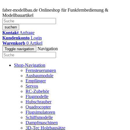
faber-modellbau.de
Onlineshop für Funkfernbedienung &
Modellbauartikel
suchen
Kontakt
Anfrage
Kundenkonto
Login
Warenkorb
0
Artikel
Navigation
Toggle navigation
Shop-Navigation
Fernsteuerungen
Ausbaumodule
Empfänger
Servos
RC-Zubehör
Flugmodelle
Hubschrauber
Quadrocopter
Flugsimulatoren
Schiffsmodelle
Dampfmaschinen
3D-Tec Holzbausätze