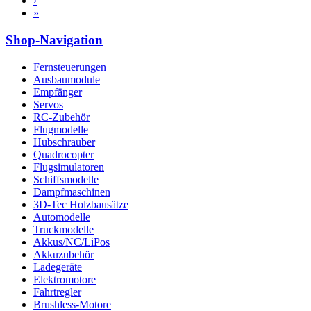
›
»
Shop-Navigation
Fernsteuerungen
Ausbaumodule
Empfänger
Servos
RC-Zubehör
Flugmodelle
Hubschrauber
Quadrocopter
Flugsimulatoren
Schiffsmodelle
Dampfmaschinen
3D-Tec Holzbausätze
Automodelle
Truckmodelle
Akkus/NC/LiPos
Akkuzubehör
Ladegeräte
Elektromotore
Fahrtregler
Brushless-Motore