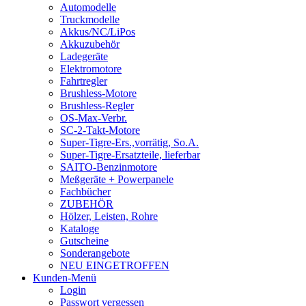
Automodelle
Truckmodelle
Akkus/NC/LiPos
Akkuzubehör
Ladegeräte
Elektromotore
Fahrtregler
Brushless-Motore
Brushless-Regler
OS-Max-Verbr.
SC-2-Takt-Motore
Super-Tigre-Ers.,vorrätig, So.A.
Super-Tigre-Ersatzteile, lieferbar
SAITO-Benzinmotore
Meßgeräte + Powerpanele
Fachbücher
ZUBEHÖR
Hölzer, Leisten, Rohre
Kataloge
Gutscheine
Sonderangebote
NEU EINGETROFFEN
Kunden-Menü
Login
Passwort vergessen