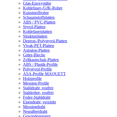
Glas-Epoxystäbe
Kohlefaser-/GfK-Rohre
Kunststoffrohre
Schaumstoffplatten
ABS / PVC-Platten
Styrol-Platten
Kohlefaserplatten
Strukturplatten
Depron-/Polystyrol-Platten
Vivak-PET-Platten
Astralon-Platten
Gitter-Bleche
Zellkautschuk-Platten
ABS / Plastik-Profile
Polystyrol-Profile
ASA-Profile MAQUETT
Holzprofile
Messing-Profile
Stahldraht, rostfrei
Stahlrohre, rostfrei
Feder-Stahldraht
Eisendraht, verzinkt
Messingdraht
Neusilberdraht
Gewindestangen