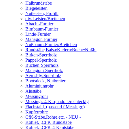
Halbrundstäbe
Biegeleisten
Nutleisten, Profill.
div. Leisten/Brettchen
Abachi-Furnier
Birnbaum-Furnier
Linde-Furnier
Mahagon-Furnier
Nußbaum-Furnier/Brettchen
Rundstäbe,Balsa/Kiefern/Buche/Nußb.
Birken-Sperrholz
Pappel-Sperrholz
Buchen-Sperrholz
Mahagoni-Sperrholz
Aero-Ply-Sperrholz
Bootsdeck, Nutbretter
Aluminiumrohr
Alustäbe
Messingrohr
Messingr.-4-K.-quadrat./rechteckig
Flachstahl, (passend f.Messingr.)
Kupferrohre
CfK-Stäbe,Rohre,etc. - NEU -
Kohlef.-,CFK-Rundstäbe
Kohlef.-,CFK-4-Kantstäbe